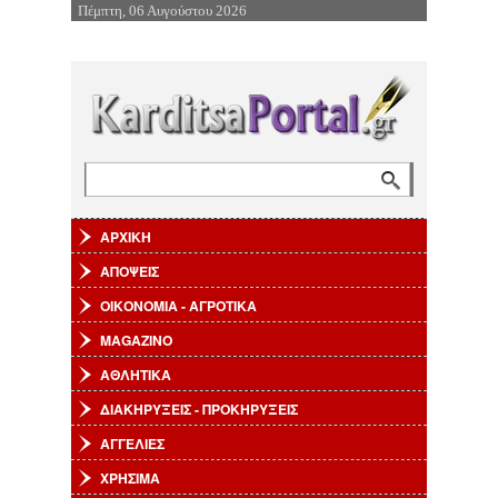
Πέμπτη, 06 Αυγούστου 2026
Επιστροφή στην Πλοήγηση
Αναζήτηση
Φόρμα αναζήτησης
ΑΡΧΙΚΗ
ΑΠΟΨΕΙΣ
ΟΙΚΟΝΟΜΙΑ - ΑΓΡΟΤΙΚΑ
MAGAZINO
ΑΘΛΗΤΙΚΑ
ΔΙΑΚΗΡΥΞΕΙΣ - ΠΡΟΚΗΡΥΞΕΙΣ
ΑΓΓΕΛΙΕΣ
ΧΡΗΣΙΜΑ