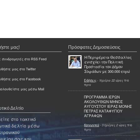
ήστε μας!
Πρόσφατες Δημοσιεύσεις
Η Περιφέρεια Θεσσαλίας
ε συνδρομητές στο RSS Feed
ενισχύει την Πολιτική
Προστασία του Δήμου
θήστε μας στο Twitter
Σοφάδων με 300.000 ευρώ
υθήστε μας στο Facebook
Ειδήσεις
-
1ημέρα 22 ώρες
πιο
πριν
ολουθείστε μας μέσω Mail
ΠΡΟΓΡΑΜΜΑ ΙΕΡΩΝ
ΑΚΟΛΟΥΘΙΩΝ ΜΗΝΟΣ
ΑΥΓΟΥΣΤΟΥ ΙΕΡΑΣ ΜΟΝΗΣ
τικό Δελτίο
ΠΕΤΡΑΣ ΚΑΤΑΦΥΓΙΟΥ
ΑΓΡΑΦΩΝ
ίτε στο τακτικό
τικό δελτίο μέσω
Κοινωνικά
-
3 ημέρες 2 ώρες
πιο
πριν
κτρονικού
μείου σας και