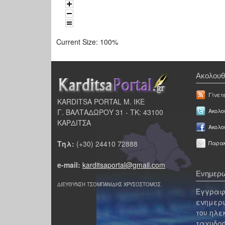
Current Size:
100%
Ακολουθ
Γίνετ
KARDITSA PORTAL Μ. ΙΚΕ
Γ. ΒΑΛΤΑΔΩΡΟΥ 31 - ΤΚ: 43100
Ακολου
ΚΑΡΔΙΤΣΑ
Ακολο
Τηλ:
(+30) 24410 72888
Παρακ
e-mail:
karditsaportal@gmail.com
Ενημερω
ΔΙΕΥΘΥΝΣΗ ΤΣΟΜΠΑΝΙΔΗΣ ΧΡΥΣΟΣΤΟΜΟΣ
Εγγραφε
ενημερω
του ηλε
ταχυδρο