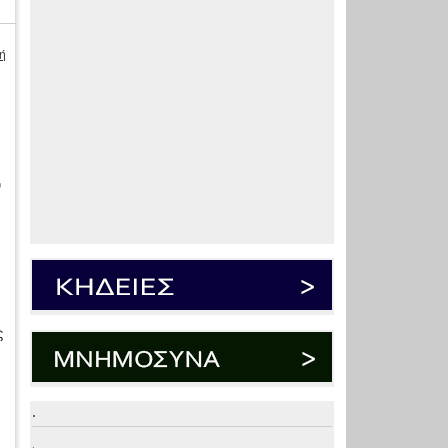
ή
ν
ς
.
.