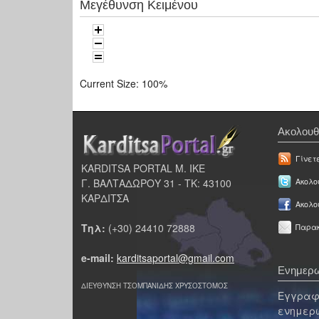
Μεγέθυνση Κειμένου
Current Size:
100%
Ακολουθ
Γίνετ
KARDITSA PORTAL Μ. ΙΚΕ
Γ. ΒΑΛΤΑΔΩΡΟΥ 31 - ΤΚ: 43100
Ακολου
ΚΑΡΔΙΤΣΑ
Ακολο
Τηλ:
(+30) 24410 72888
Παρακ
e-mail:
karditsaportal@gmail.com
Ενημερω
ΔΙΕΥΘΥΝΣΗ ΤΣΟΜΠΑΝΙΔΗΣ ΧΡΥΣΟΣΤΟΜΟΣ
Εγγραφε
ενημερω