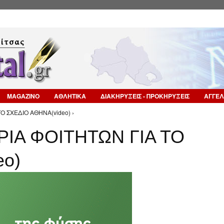
Επιστροφή στην Πλοήγηση
MAGAZINO
ΑΘΛΗΤΙΚΑ
ΔΙΑΚΗΡΥΞΕΙΣ - ΠΡΟΚΗΡΥΞΕΙΣ
ΑΓΓΕΛ
Ο ΣΧΕΔΙΟ ΑΘΗΝΑ(video) ›
ΙΑ ΦΟΙΤΗΤΩΝ ΓΙΑ ΤΟ
eo)