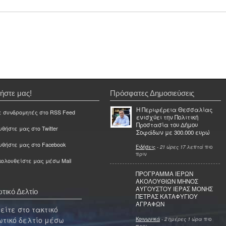
ήστε μας!
Πρόσφατες Δημοσιεύσεις
Η Περιφέρεια Θεσσαλίας
ε συνδρομητές στο RSS Feed
ενισχύει την Πολιτική
Προστασία του Δήμου
θήστε μας στο Twitter
Σοφάδων με 300.000 ευρώ
υθήστε μας στο Facebook
Ειδήσεις
-
21 ώρες 17 λεπτά
πιο
πριν
ολουθείστε μας μέσω Mail
ΠΡΟΓΡΑΜΜΑ ΙΕΡΩΝ
ΑΚΟΛΟΥΘΙΩΝ ΜΗΝΟΣ
ΑΥΓΟΥΣΤΟΥ ΙΕΡΑΣ ΜΟΝΗΣ
τικό Δελτίο
ΠΕΤΡΑΣ ΚΑΤΑΦΥΓΙΟΥ
ΑΓΡΑΦΩΝ
ίτε στο τακτικό
τικό δελτίο μέσω
Κοινωνικά
-
2 ημέρες 1 ώρα
πιο
πριν