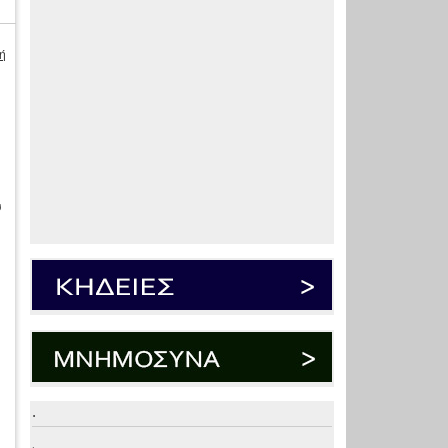
ή
υ
.
.