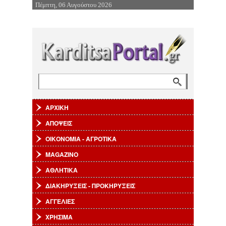
Πέμπτη, 06 Αυγούστου 2026
Επιστροφή στην Πλοήγηση
Αναζήτηση
Φόρμα αναζήτησης
ΑΡΧΙΚΗ
ΑΠΟΨΕΙΣ
ΟΙΚΟΝΟΜΙΑ - ΑΓΡΟΤΙΚΑ
MAGAZINO
ΑΘΛΗΤΙΚΑ
ΔΙΑΚΗΡΥΞΕΙΣ - ΠΡΟΚΗΡΥΞΕΙΣ
ΑΓΓΕΛΙΕΣ
ΧΡΗΣΙΜΑ