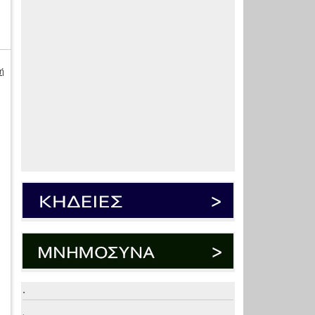
ή
ε
.
.