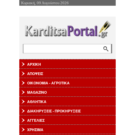
Κυριακή, 09 Αυγούστου 2026
Επιστροφή στην Πλοήγηση
Αναζήτηση
Φόρμα αναζήτησης
ΑΡΧΙΚΗ
ΑΠΟΨΕΙΣ
ΟΙΚΟΝΟΜΙΑ - ΑΓΡΟΤΙΚΑ
MAGAZINO
ΑΘΛΗΤΙΚΑ
ΔΙΑΚΗΡΥΞΕΙΣ - ΠΡΟΚΗΡΥΞΕΙΣ
ΑΓΓΕΛΙΕΣ
ΧΡΗΣΙΜΑ