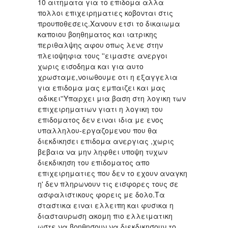
10 αιτηματα για το επιδομα αλλα
πολλοι επιχειρηματιες κοβονται στις
προυποθεσεις.Χανουν ετσι το δικαιωμα
καποιου βοηθηματος και ιατρικης
περιθαλψης αφου οπως λενε στην
πλειοψηφια τους ''ειμαστε ανεργοι
χωρις εισοδημα και για αυτο
χρωσταμε,νοιωθουμε οτι η εξαγγελια
για επιδομα μας εμπαιζει και μας
αδικει''Υπαρχει μια βαση στη λογικη των
επιχειρηματιων γιατι η λογικη του
επιδοματος δεν ειναι ιδια με ενος
υπαλληλου-εργαζομενου που θα
διεκδικησει επιδομα ανεργιας ,χωρις
βεβαια να μην ληφθει υποψη τυχων
διεκδικηση του επιδοματος απο
επιχειρηματιες που δεν το εχουν αναγκη
η' δεν πληρωνουν τις εισφορες τους σε
ασφαλιστικους φορεις με δολο.Τα
σταστικα ειναι ελλειπη και φυσικα η
διασταυρωση ακομη πιο ελλειματικη
ωστε να βοηθησουν να διεκδικησουν το