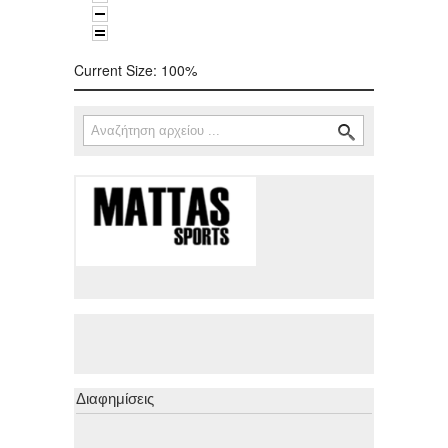
Current Size:
100%
Αναζήτηση
Φόρμα αναζήτησης
Διαφημίσεις