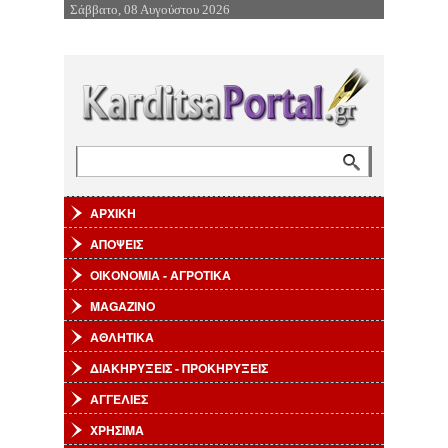
Σάββατο, 08 Αυγούστου 2026
Επιστροφή στην Πλοήγηση
Αναζήτηση
Φόρμα αναζήτησης
ΑΡΧΙΚΗ
ΑΠΟΨΕΙΣ
ΟΙΚΟΝΟΜΙΑ - ΑΓΡΟΤΙΚΑ
MAGAZINO
ΑΘΛΗΤΙΚΑ
ΔΙΑΚΗΡΥΞΕΙΣ - ΠΡΟΚΗΡΥΞΕΙΣ
ΑΓΓΕΛΙΕΣ
ΧΡΗΣΙΜΑ