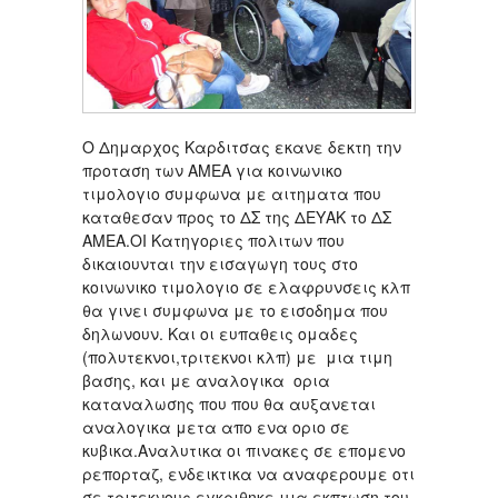
Ο Δημαρχος Καρδιτσας εκανε δεκτη την
προταση των ΑΜΕΑ για κοινωνικο
τιμολογιο συμφωνα με αιτηματα που
καταθεσαν προς το ΔΣ της ΔΕΥΑΚ το ΔΣ
ΑΜΕΑ.ΟΙ Κατηγοριες πολιτων που
δικαιουνται την εισαγωγη τους στο
κοινωνικο τιμολογιο σε ελαφρυνσεις κλπ
θα γινει συμφωνα με το εισοδημα που
δηλωνουν. Και οι ευπαθεις ομαδες
(πολυτεκνοι,τριτεκνοι κλπ) με μια τιμη
βασης, και με αναλογικα ορια
καταναλωσης που που θα αυξανεται
αναλογικα μετα απο ενα οριο σε
κυβικα.Αναλυτικα οι πινακες σε επομενο
ρεπορταζ, ενδεικτικα να αναφερουμε οτι
σε τριτεκνους εγκριθηκε μια εκπτωση του