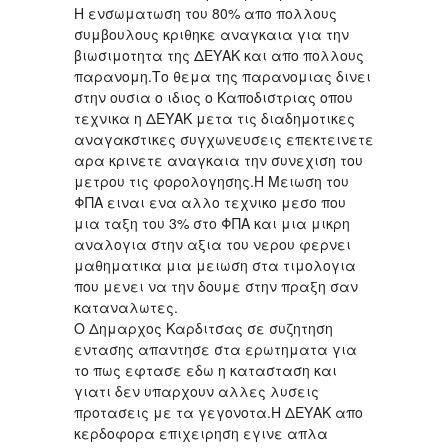
Η ενσωματωση του 80% απο πολλους
συμβουλους κριθηκε αναγκαια για την
βιωσιμοτητα της ΔΕΥΑΚ και απο πολλους
παρανομη.Το θεμα της παρανομιας δινει
στην ουσια ο ιδιος ο Καποδιστριας οπου
τεχνικα η ΔΕΥΑΚ μετα τις διαδημοτικες
αναγακστικες συγχωνευσεις επεκτεινετε
αρα κρινετε αναγκαια την συνεχιση του
μετρου τις φορολογησης.Η Μειωση του
ΦΠΑ ειναι ενα αλλο τεχνικο μεσο που
μια ταξη του 3% στο ΦΠΑ και μια μικρη
αναλογια στην αξια του νερου φερνει
μαθηματικα μια μειωση στα τιμολογια
που μενει να την δουμε στην πραξη σαν
καταναλωτες.
Ο Δημαρχος Καρδιτσας σε συζητηση
εντασης απαντησε στα ερωτηματα για
το πως εφτασε εδω η κατασταση και
γιατι δεν υπαρχουν αλλες λυσεις
προτασεις με τα γεγονοτα.Η ΔΕΥΑΚ απο
κερδοφορα επιχειρηση εγινε απλα