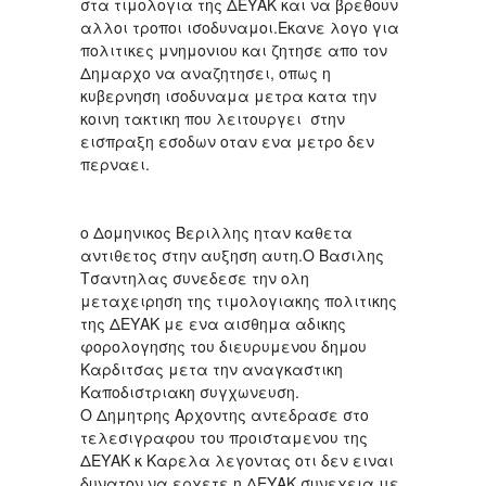
στα τιμολογια της ΔΕΥΑΚ και να βρεθουν
αλλοι τροποι ισοδυναμοι.Εκανε λογο για
πολιτικες μνημονιου και ζητησε απο τον
Δημαρχο να αναζητησει, οπως η
κυβερνηση ισοδυναμα μετρα κατα την
κοινη τακτικη που λειτουργει στην
εισπραξη εσοδων οταν ενα μετρο δεν
περναει.
ο Δομηνικος Βεριλλης ηταν καθετα
αντιθετος στην αυξηση αυτη.Ο Βασιλης
Τσαντηλας συνεδεσε την ολη
μεταχειρηση της τιμολογιακης πολιτικης
της ΔΕΥΑΚ με ενα αισθημα αδικης
φορολογησης του διευρυμενου δημου
Καρδιτσας μετα την αναγκαστικη
Καποδιστριακη συγχωνευση.
Ο Δημητρης Αρχοντης αντεδρασε στο
τελεσιγραφου του προισταμενου της
ΔΕΥΑΚ κ Καρελα λεγοντας οτι δεν ειναι
δυνατον να ερχετε η ΔΕΥΑΚ συνεχεια με