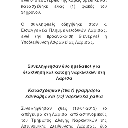
ενώ στο εσωτερικό της κάβας βρέθηκε και
κατασχέθηκε ένας (1) φακός του
34χρονου.
Ο συλληφθείς οδηγήθηκε στον κ.
Εισαγγελέα Πλημμελειοδικών Λάρισας,
ενώ την προανάκριση διενεργεί η
Υποδιεύθυνση Ασφαλείας Λάρισας.
Συνελήφθησαν δύο ημεδαποί για
διακίνηση και κατοχή ναρκωτικών στη
Λάρισα
Κατασχέθηκαν (186,7) γραμμάρια
κάνναβης και (75) ναρκωτικά χάπια
Συνελήφθησαν χθες (18-04-2013) το
απόγευμα στη Λάρισα, από αστυνομικούς
του Τμήματος Δίωξης Ναρκωτικών της
Αστυνομικής Διεύθυνσης Λάρισας, δύο