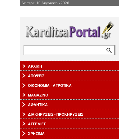
Δευτέρα, 10 Αυγούστου 2026
Επιστροφή στην Πλοήγηση
Αναζήτηση
Φόρμα αναζήτησης
ΑΡΧΙΚΗ
ΑΠΟΨΕΙΣ
ΟΙΚΟΝΟΜΙΑ - ΑΓΡΟΤΙΚΑ
MAGAZINO
ΑΘΛΗΤΙΚΑ
ΔΙΑΚΗΡΥΞΕΙΣ - ΠΡΟΚΗΡΥΞΕΙΣ
ΑΓΓΕΛΙΕΣ
ΧΡΗΣΙΜΑ