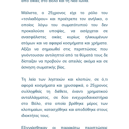
από οικίες στο Βόλο και τη Νέα Ιωνία.
Μάλιστα, ο 25χρονος είχε το ρόλο του
«τσιλιαδόρου» και προέτρεπε τον ανήλικο, ο
οποίος λόγω του σωματότυπού του δεν
προκαλούσε υποψίες, να εισέρχεται σε
ανασφάλιστες οικίες κυρίως ηλικιωμένων
ατόμων και να αφαιρεί κοσμήματα και χρήματα.
Αξίζει να σημειωθεί στις περιπτώσεις που
γινόντουσαν αντιληπτοί από τα θύματά τους δε
δίσταζαν να προβούν σε απειλές ακόμα και σε
άσκηση σωματικής βίας.
Τη λεία των ληστειών και κλοπών, σε ό,τι
αφορά κοσμήματα και χρυσαφικά, ο 25χρονος
συλληφθείς τη διέθετε, έναντι χρηματικού
ανταλλάγματος, σε δύο ενεχυροδανειστήρια
στο Βόλο, στα οποία βρέθηκε μέρος των
κλοπιμαίων, κατασχέθηκε και αποδόθηκε στους
ιδιοκτήτες τους.
Εξιχνιάσθηκαν οι παρακάτω περιπτώσεις