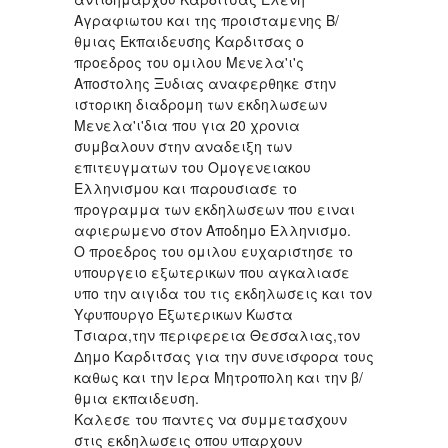
Αγραφιωτου και της προισταμενης Β/
θμιας Εκπαιδευσης Καρδιτσας ο
προεδρος του ομιλου Μενελα'ι'ς
Αποστολης Ξυδιας αναφερθηκε στην
ιστορικη διαδρομη των εκδηλωσεων
Μενελα'ι'δια που για 20 χρονια
συμβαλουν στην αναδειξη των
επιτευγματων του Ομογενειακου
Ελληνισμου και παρουσιασε το
προγραμμα των εκδηλωσεων που ειναι
αφιερωμενο στον Αποδημο Ελληνισμο.
Ο προεδρος του ομιλου ευχαριστησε το
υπουργειο εξωτερικων που αγκαλιασε
υπο την αιγιδα του τις εκδηλωσεις και τον
Υφυπουργο Εξωτερικων Κωστα
Τσιαρα,την περιφερεια Θεσσαλιας,τον
Δημο Καρδιτσας για την συνεισφορα τους
καθως και την Ιερα Μητροπολη και την β/
θμια εκπαιδευση.
Καλεσε του παντες να συμμετασχουν
στις εκδηλωσεις οπου υπαρχουν