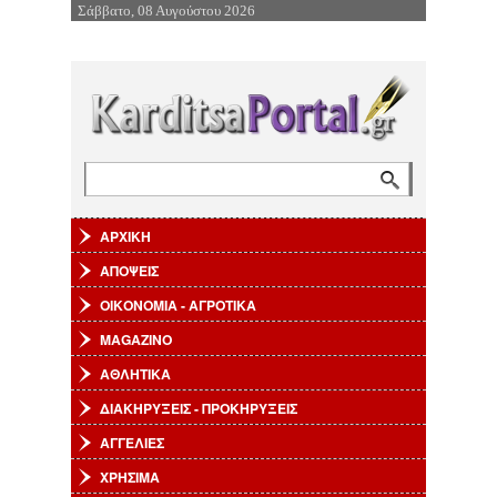
Σάββατο, 08 Αυγούστου 2026
Επιστροφή στην Πλοήγηση
Αναζήτηση
Φόρμα αναζήτησης
ΑΡΧΙΚΗ
ΑΠΟΨΕΙΣ
ΟΙΚΟΝΟΜΙΑ - ΑΓΡΟΤΙΚΑ
MAGAZINO
ΑΘΛΗΤΙΚΑ
ΔΙΑΚΗΡΥΞΕΙΣ - ΠΡΟΚΗΡΥΞΕΙΣ
ΑΓΓΕΛΙΕΣ
ΧΡΗΣΙΜΑ