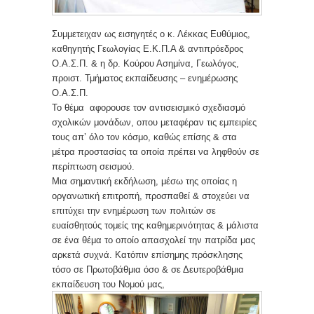
Συμμετειχαν ως εισηγητές ο κ. Λέκκας Ευθύμιος,
καθηγητής Γεωλογίας Ε.Κ.Π.Α & αντιπρόεδρος
Ο.Α.Σ.Π. & η δρ. Κούρου Ασημίνα, Γεωλόγος,
προιστ. Τμήματος εκπαίδευσης – ενημέρωσης
Ο.Α.Σ.Π.
Το θέμα αφορουσε τον αντισεισμικό σχεδιασμό
σχολικών μονάδων, οπου μεταφέραν τις εμπειρίες
τους απ’ όλο τον κόσμο, καθώς επίσης & στα
μέτρα προστασίας τα οποία πρέπει να ληφθούν σε
περίπτωση σεισμού.
Μια σημαντική εκδήλωση, μέσω της οποίας η
οργανωτική επιτροπή, προ
σπαθεί & στοχεύει να
επιτύχει την ενημέρωση των πολιτών σε
ευαίσθητούς τομείς της καθημερινότητας & μάλιστα
σε ένα θέμα το οποίο απασχολεί την πατρίδα μας
αρκετά συχνά. Κατόπιν επίσημης πρόσκλησης
τόσο σε Πρωτοβάθμια όσο & σε Δευτεροβάθμια
εκπαίδευση του Νομού μας,