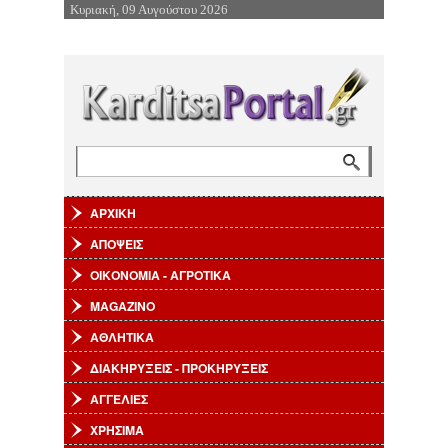
Κυριακή, 09 Αυγούστου 2026
Επιστροφή στην Πλοήγηση
Αναζήτηση
Φόρμα αναζήτησης
ΑΡΧΙΚΗ
ΑΠΟΨΕΙΣ
ΟΙΚΟΝΟΜΙΑ - ΑΓΡΟΤΙΚΑ
MAGAZINO
ΑΘΛΗΤΙΚΑ
ΔΙΑΚΗΡΥΞΕΙΣ - ΠΡΟΚΗΡΥΞΕΙΣ
ΑΓΓΕΛΙΕΣ
ΧΡΗΣΙΜΑ