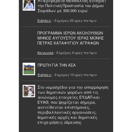
Η Περιφέρεια Θεσσαλίας ενισχύει
την Πολιτική Προστασία του Δήμου
Σοφάδων με 300.000 ευρώ
Ειδήσεις
-
πιο πριν
3 ημέρες 23 ώρες
ΠΡΟΓΡΑΜΜΑ ΙΕΡΩΝ ΑΚΟΛΟΥΘΙΩΝ
ΜΗΝΟΣ ΑΥΓΟΥΣΤΟΥ ΙΕΡΑΣ ΜΟΝΗΣ
ΠΕΤΡΑΣ ΚΑΤΑΦΥΓΙΟΥ ΑΓΡΑΦΩΝ
Κοινωνικά
-
πιο πριν
5 ημέρες 3 ώρες
ΠΡΩΤΗ ΓΙΑ ΤΗΝ ΑΣΑ
Ειδήσεις
-
πιο πριν
5 ημέρες 13 ώρες
Στο νομοσχέδιο για την απορρόφηση
των δημοτικών φορέων από τις
ανώνυμες εταιρείες ΕΥΔΑΠ και
ΕΥΑΘ, που ψηφίζεται σήμερα,
αντιτίθενται επιστήμονες,
περιβαλλοντικές οργανώσεις,
δημοτικές αρχές και δημοτικές
επιχειρήσεις ύδρευσης