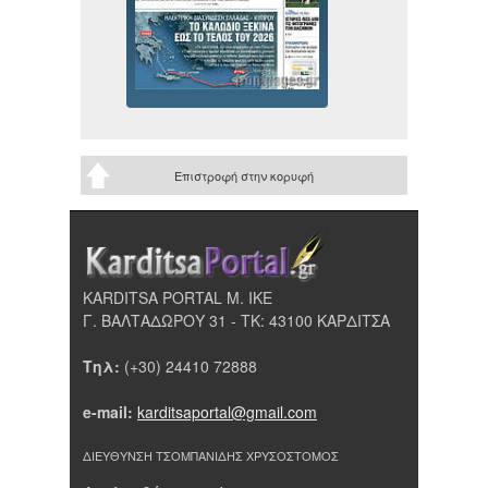
Επιστροφή στην κορυφή
KARDITSA PORTAL Μ. ΙΚΕ
Γ. ΒΑΛΤΑΔΩΡΟΥ 31 - ΤΚ: 43100 ΚΑΡΔΙΤΣΑ
Τηλ:
(+30) 24410 72888
e-mail:
karditsaportal@gmail.com
ΔΙΕΥΘΥΝΣΗ ΤΣΟΜΠΑΝΙΔΗΣ ΧΡΥΣΟΣΤΟΜΟΣ