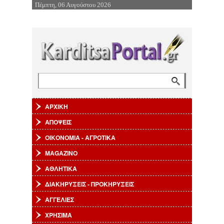
Πέμπτη, 06 Αυγούστου 2026
Επιστροφή στην Πλοήγηση
Αναζήτηση
Φόρμα αναζήτησης
ΑΡΧΙΚΗ
ΑΠΟΨΕΙΣ
ΟΙΚΟΝΟΜΙΑ - ΑΓΡΟΤΙΚΑ
MAGAZINO
ΑΘΛΗΤΙΚΑ
ΔΙΑΚΗΡΥΞΕΙΣ - ΠΡΟΚΗΡΥΞΕΙΣ
ΑΓΓΕΛΙΕΣ
ΧΡΗΣΙΜΑ