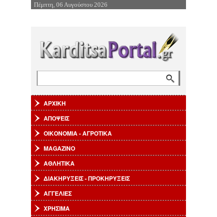
Πέμπτη, 06 Αυγούστου 2026
Επιστροφή στην Πλοήγηση
Αναζήτηση
Φόρμα αναζήτησης
ΑΡΧΙΚΗ
ΑΠΟΨΕΙΣ
ΟΙΚΟΝΟΜΙΑ - ΑΓΡΟΤΙΚΑ
MAGAZINO
ΑΘΛΗΤΙΚΑ
ΔΙΑΚΗΡΥΞΕΙΣ - ΠΡΟΚΗΡΥΞΕΙΣ
ΑΓΓΕΛΙΕΣ
ΧΡΗΣΙΜΑ