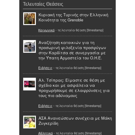
Τελευταίες Θεάσεις
Κυριακή της Τυρινής στην Ελληνική
Κοινότητα της Grenoble
Κοινωνικά
- τελευταία θέαση [timestamp]
Αναζήτηση κατοικιών για τη
προσωρινή φιλοξενία προσφύγων
στην Καρδίτσα σε συνεργασία με
την Ύπατη Αρμοστεία του Ο.Η.Ε.
Ειδήσεις
- τελευταία θέαση [timestamp]
Αλ. Τσίπρας: Είμαστε σε θέση με
σχέδιο και με ασφάλεια να
προχωρήσουμε σε ελαφρύνσεις για
τους πιο αδύναμους
Ειδήσεις
- τελευταία θέαση [timestamp]
ΑΣΑ Aνανεώσεων συνέχεια με Μάκη
Ζυγκερίδη
Αθλητικά
- τελευταία θέαση [timestamp]