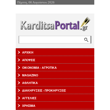
Πέμπτη, 06 Αυγούστου 2026
Επιστροφή στην Πλοήγηση
Αναζήτηση
Φόρμα αναζήτησης
ΑΡΧΙΚΗ
ΑΠΟΨΕΙΣ
ΟΙΚΟΝΟΜΙΑ - ΑΓΡΟΤΙΚΑ
MAGAZINO
ΑΘΛΗΤΙΚΑ
ΔΙΑΚΗΡΥΞΕΙΣ - ΠΡΟΚΗΡΥΞΕΙΣ
ΑΓΓΕΛΙΕΣ
ΧΡΗΣΙΜΑ