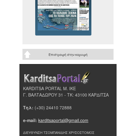
Επιστροφή στην κορυφή
KARDITSA PORTAL Μ. ΙΚΕ
Γ. ΒΑΛΤΑΔΩΡΟΥ 31 - ΤΚ: 43100 ΚΑΡΔΙΤΣΑ
Τηλ:
(+30) 24410 72888
e-mail:
karditsaportal@gmail.com
ΔΙΕΥΘΥΝΣΗ ΤΣΟΜΠΑΝΙΔΗΣ ΧΡΥΣΟΣΤΟΜΟΣ