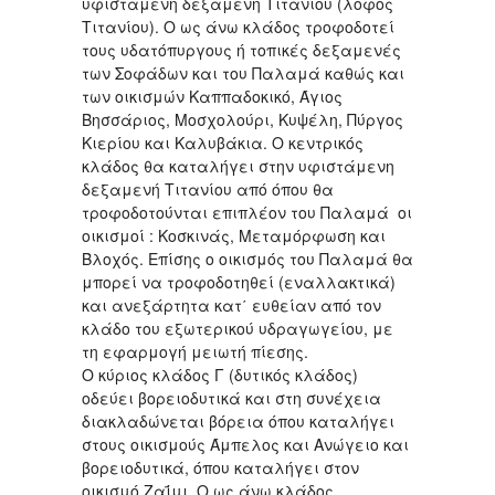
υφιστάμενη δεξαμενή Τιτανίου (λόφος
Τιτανίου). Ο ως άνω κλάδος τροφοδοτεί
τους υδατόπυργους ή τοπικές δεξαμενές
των Σοφάδων και του Παλαμά καθώς και
των οικισμών Καππαδοκικό, Άγιος
Βησσάριος, Μοσχολούρι, Κυψέλη, Πύργος
Κιερίου και Καλυβάκια. Ο κεντρικός
κλάδος θα καταλήγει στην υφιστάμενη
δεξαμενή Τιτανίου από όπου θα
τροφοδοτούνται επιπλέον του Παλαμά οι
οικισμοί : Κοσκινάς, Μεταμόρφωση και
Βλοχός. Επίσης ο οικισμός του Παλαμά θα
μπορεί να τροφοδοτηθεί (εναλλακτικά)
και ανεξάρτητα κατ΄ ευθείαν από τον
κλάδο του εξωτερικού υδραγωγείου, με
τη εφαρμογή μειωτή πίεσης.
Ο κύριος κλάδος Γ (δυτικός κλάδος)
οδεύει βορειοδυτικά και στη συνέχεια
διακλαδώνεται βόρεια όπου καταλήγει
στους οικισμούς Άμπελος και Ανώγειο και
βορειοδυτικά, όπου καταλήγει στον
οικισμό Ζαΐμι. Ο ως άνω κλάδος