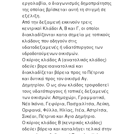
εργολαβία, ο διαγωνισμός δημοπράτησης
της οποίας βρίσκεται αυτή τη στιγμή σε
εξέλιξη.
Από την δεξαμενή εκκινούν τρεις
κεντρικοί Κλάδοι Α, Β και Γ, οι οποίοι
διακλαδίζονται κατα σημεία με τοπικούς
κλάδους που οδηγούν στις
υδατοδεξαμενές ή υδατόπυργους των
υδροδοτούμενων οικισμών.
Ο κύριος κλάδος Α (ανατολικός κλάδος)
οδεύει βορειοανατολικά και
διακλαδίζεται βόρεια προς το Πέτρινο
και δυτικά προς τον οικισμό Αγ.
Δημητρίου. Ο ως άνω κλάδος τροφοδοτεί
τους υδατόπυργους ή τοπικές δεξαμενές
των οικισμών: Ασημοχώρι, Γραμματικό,
Νέο Ικόνιο, Γεφύρια, Πασχαλίτσα, Λεύκη,
Ορφανά, Φύλλο, Ηλίας, Ιτέα, Αστρίτσα,
Συκέαι, Πέτρινο και Άγιο Δημήτριο.
Ο κύριος κλάδος Β (κεντρικός κλάδος)
οδεύει βόρεια και καταλήγει τελικά στην