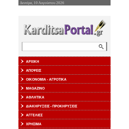
Δευτέρα, 10 Αυγούστου 2026
Επιστροφή στην Πλοήγηση
Αναζήτηση
Φόρμα αναζήτησης
ΑΡΧΙΚΗ
ΑΠΟΨΕΙΣ
ΟΙΚΟΝΟΜΙΑ - ΑΓΡΟΤΙΚΑ
MAGAZINO
ΑΘΛΗΤΙΚΑ
ΔΙΑΚΗΡΥΞΕΙΣ - ΠΡΟΚΗΡΥΞΕΙΣ
ΑΓΓΕΛΙΕΣ
ΧΡΗΣΙΜΑ