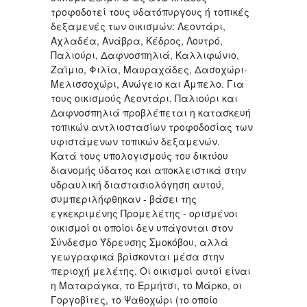
τροφοδοτεί τους υδατόπυργους ή τοπικές
δεξαμενές των οικισμών: Λεοντάρι,
Αχλαδέα, Ανάβρα, Κέδρος, Λουτρό,
Παλιούρι, Δαφνοσπηλιά, Καλλιφώνιο,
Ζαϊμιο, Φιλία, Μαυραχάδες, Δασοχώρι-
Μελισσοχώρι, Ανώγειο και Άμπελο. Για
τους οικισμούς Λεοντάρι, Παλιούρι και
Δαφνοσπηλιά προβλέπεται η κατασκευή
τοπικών αντλιοστασίων τροφοδοσίας των
υφιστάμενων τοπικών δεξαμενών.
Κατά τους υπολογισμούς του δικτύου
διανομής ύδατος και αποκλειστικά στην
υδραυλική διαστασιολόγηση αυτού,
συμπεριλήφθηκαν - βάσει της
εγκεκριμένης Προμελέτης - ορισμένοι
οικισμοί οι οποίοι δεν υπάγονται στον
Σύνδεσμο Ύδρευσης Σμοκόβου, αλλά
γεωγραφικά βρίσκονται μέσα στην
περιοχή μελέτης. Οι οικισμοί αυτοί είναι
η Ματαράγκα, το Ερμήτσι, το Μάρκο, οι
Γοργοβίτες, το Ψαθοχώρι (το οποίο