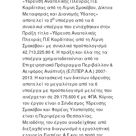
«Ύδρευση Ανατολικής Πλευράς Π.Ε
Καρδίτσας από τη Λίμνη Σμοκόβου, Δίκτυα
Μεταφοράς και Διανομής Ύδατος»
ο
αποτελεί το 2
υποέργο από τα 6
συνολικά υποέργα που εντάχθηκαν στην
Πράξη τίτλο «Ύδρευση Ανατολικής
Πλευράς Π.Ε Καρδίτσας από τη Λίμνη
Σμοκόβου» με συνολικό προϋπολογισμό
42,713,225.80 €. Η πράξη και όλα της τα
υποέργα χρηματοδοτούνται από το
Επιχειρησιακό Πρόγραμμα Περιβάλλον &
Αειφόρος Ανάπτυξη (Ε.Π.ΠΕΡ.Α.Α.) 2007-
2013. Η κατασκευή των δικτύων ύδρευσης
αποτελεί το μεγαλύτερο από τα 6
υποέργα με προϋπολογισμό μελέτης που
ανέρχεται σε 29.175.600 € με ΦΠΑ. Κύριος
του έργου είναι ο Σύνδεσμος Ύδρευσης
Σμοκόβου και Φορέας Υλοποίησής του
είναι η Περιφέρεια Θεσσαλίας.
Μειοδότης του έργου αναδείχθηκε από
διεξαχθέντα διαγωνισμό η εργοληπτική
εταιρεία Ενιπέας Α.Ε και το ποσό της