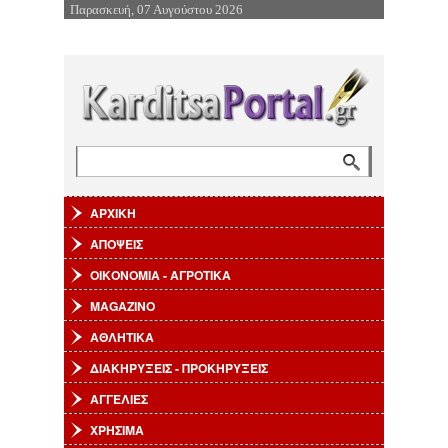
Παρασκευή, 07 Αυγούστου 2026
Επιστροφή στην Πλοήγηση
Αναζήτηση
Φόρμα αναζήτησης
ΑΡΧΙΚΗ
ΑΠΟΨΕΙΣ
ΟΙΚΟΝΟΜΙΑ - ΑΓΡΟΤΙΚΑ
MAGAZINO
ΑΘΛΗΤΙΚΑ
ΔΙΑΚΗΡΥΞΕΙΣ - ΠΡΟΚΗΡΥΞΕΙΣ
ΑΓΓΕΛΙΕΣ
ΧΡΗΣΙΜΑ