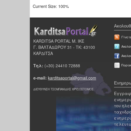
Current Size:
100%
Ακολουθ
Γίνετ
KARDITSA PORTAL Μ. ΙΚΕ
Γ. ΒΑΛΤΑΔΩΡΟΥ 31 - ΤΚ: 43100
Ακολου
ΚΑΡΔΙΤΣΑ
Ακολο
Τηλ:
(+30) 24410 72888
Παρακ
e-mail:
karditsaportal@gmail.com
Ενημερω
ΔΙΕΥΘΥΝΣΗ ΤΣΟΜΠΑΝΙΔΗΣ ΧΡΥΣΟΣΤΟΜΟΣ
Εγγραφε
ενημερω
του ηλε
ταχυδρο
ενημερω
τελευτα