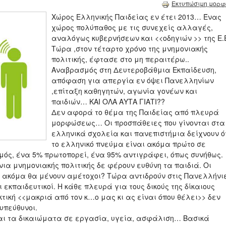
Εκτυπώσιμη μορφ
Xώρος Ελληνικής Παιδείας εν έτει 2013… Ένας
χώρος πολύπαθος με τις συνεχείς αλλαγές,
αναλόγως κυβερνήσεων και <<οδηγιών >> της Ε.Ε
Τώρα ,στον τέταρτο χρόνο της μνημονιακής
πολιτικής, έφτασε στο μη περαιτέρω..
Αναβρασμός στη Δευτεροβάθμια Εκπαίδευση,
απόφαση για απεργία εν όψει Πανελληνίων
,επίταξη καθηγητών, αγωνία γονέων και
παιδιών… ΚΑΙ ΟΛΑ ΑΥΤΑ ΓΙΑΤΙ??
Δεν αφορά το θέμα της Παιδείας από πλευρά
μορφώσεως… Οι προσπάθειες που γίνονται στα
ελληνικά σχολεία και πανεπιστήμια δείχνουν ό
το ελληνικό πνεύμα είναι ακόμα πρώτο σε
μός, ένα 5% πρωτοπορεί, ένα 95% αντιγράφει, όπως συνήθως.
ια μνημονιακής πολιτικής δε φέρουν ευθύνη τα παιδιά. Οι
ο ακόμα θα μένουν αμέτοχοι? Τώρα αντιδρούν στις Πανελλήνι
ι εκπαιδευτικοί. Η κάθε πλευρά για τους δικούς της δίκαιους
τική <<μακριά από τον κ…ο μας κι ας είναι όπου θέλει>> δεν
υπεύθυνοι.
αι τα δικαιώματα σε εργασία, υγεία, ασφάλιση… Βασικά