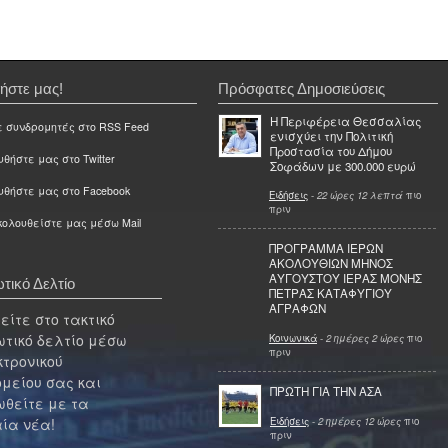
ήστε μας!
Πρόσφατες Δημοσιεύσεις
Η Περιφέρεια Θεσσαλίας
ε συνδρομητές στο RSS Feed
ενισχύει την Πολιτική
Προστασία του Δήμου
θήστε μας στο Twitter
Σοφάδων με 300.000 ευρώ
υθήστε μας στο Facebook
Ειδήσεις
-
22 ώρες 12 λεπτά
πιο
πριν
ολουθείστε μας μέσω Mail
ΠΡΟΓΡΑΜΜΑ ΙΕΡΩΝ
ΑΚΟΛΟΥΘΙΩΝ ΜΗΝΟΣ
ΑΥΓΟΥΣΤΟΥ ΙΕΡΑΣ ΜΟΝΗΣ
τικό Δελτίο
ΠΕΤΡΑΣ ΚΑΤΑΦΥΓΙΟΥ
ΑΓΡΑΦΩΝ
ίτε στο τακτικό
τικό δελτίο μέσω
Κοινωνικά
-
2 ημέρες 2 ώρες
πιο
πριν
κτρονικού
μείου σας και
ΠΡΩΤΗ ΓΙΑ ΤΗΝ ΑΣΑ
θείτε με τα
Ειδήσεις
-
2 ημέρες 12 ώρες
πιο
ία νέα!
πριν