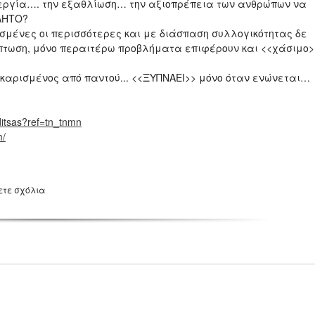
νεργία…. την εξαθλίωση… την αξιοπρέπεια των ανθρώπων να
ΛΗΤΟ?
μένες οι περισσότερες και με διάσπαση συλλογικότητας δε
ίπτωση, μόνο περαιτέρω προβλήματα επιφέρουν και <<χάσιμο>
οκαρισμένος από παντού... <<ΞΥΠΝΑΕΙ>> μόνο όταν ενώνεται…
ditsas?ref=tn_tnmn
m/
ετε σχόλια