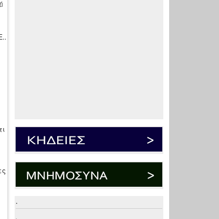
ή
..
τι
ες
.
.