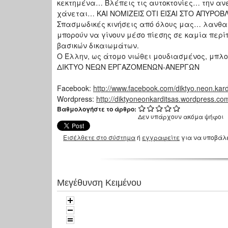
κεκτημένα… Βλέπεις τις αυτοκτονίες… την α
χάνεται… ΚΑΙ ΝΟΜΙΖΕΙΣ ΟΤΙ ΕΙΣΑΙ ΣΤΟ ΑΠΥΡΟΒ
Σπασμωδικές κινήσεις από όλους μας… λανθασ
μπορούν να γίνουν μέσο πίεσης σε καμία περ
βασικών δικαιωμάτων.
Ο Έλλην, ως άτομο νιώθει μουδιασμένος, μπλ
ΔΙΚΤΥΟ ΝΕΩΝ ΕΡΓΑΖΟΜΕΝΩΝ-ΑΝΕΡΓΩΝ
Facebook:
http://www.facebook.com/diktyo.neon.kar
Wordpress:
http://diktyoneonkarditsas.wordpress.co
Βαθμολογήστε το άρθρο:
Δεν υπάρχουν ακόμα ψήφοι
Εισέλθετε στο σύστημα
ή
εγγραφείτε
για να υποβάλ
Μεγέθυνση Κειμένου