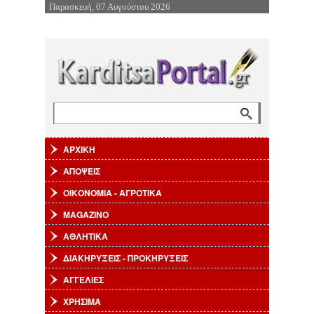
Παρασκευή, 07 Αυγούστου 2026
Επιστροφή στην Πλοήγηση
Αναζήτηση
Φόρμα αναζήτησης
ΑΡΧΙΚΗ
ΑΠΟΨΕΙΣ
ΟΙΚΟΝΟΜΙΑ - ΑΓΡΟΤΙΚΑ
MAGAZINO
ΑΘΛΗΤΙΚΑ
ΔΙΑΚΗΡΥΞΕΙΣ - ΠΡΟΚΗΡΥΞΕΙΣ
ΑΓΓΕΛΙΕΣ
ΧΡΗΣΙΜΑ