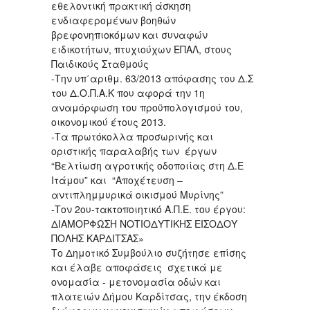
εθελοντική πρακτική άσκηση
ενδιαφερομένων βοηθών
βρεφονηπιοκόμων και συναφών
ειδικοτήτων, πτυχιούχων ΕΠΑΛ, στους
Παιδικούς Σταθμούς
-Την υπ΄αριθμ. 63/2013 απόφασης του Δ.Σ
του Δ.Ο.Π.Α.Κ που αφορά την 1η
αναμόρφωση του προϋπολογισμού του,
οικονομικού έτους 2013.
-Τα πρωτόκολλα προσωρινής και
οριστικής παραλαβής των έργων
“Βελτίωση αγροτικής οδοποιίας στη Δ.Ε
Ιτάμου” και “Αποχέτευση –
αντιπλημμυρικά οικισμού Μυρίνης”
-Τον 2ου-τακτοποιητικό Α.Π.Ε. του έργου:
ΔΙΑΜΟΡΦΩΣΗ ΝΟΤΙΟΔΥΤΙΚΗΣ ΕΙΣΟΔΟΥ
ΠΟΛΗΣ ΚΑΡΔΙΤΣΑΣ»
Το Δημοτικό Συμβούλιο συζήτησε επίσης
και έλαβε αποφάσεις σχετικά με
ονομασία - μετονομασία οδών και
πλατειών Δήμου Καρδίτσας, την έκδοση