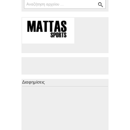
Φόρμα αναζήτησης
Διαφημίσεις