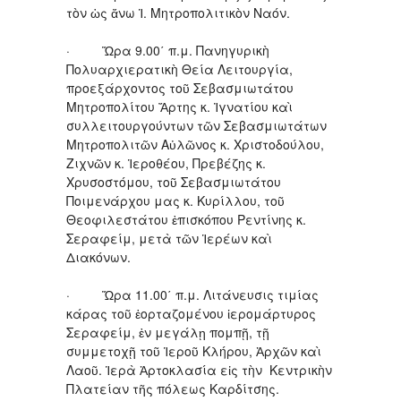
τὸν ὡς ἄνω Ἱ. Μητροπολιτικὸν Ναόν.
· Ὥρα 9.00΄ π.μ. Πανηγυρικὴ
Πολυαρχιερατικὴ Θεία Λειτουργία,
προεξάρχοντος τοῦ Σεβασμιωτάτου
Μητροπολίτου Ἄρτης κ. Ἰγνατίου καὶ
συλλειτουργούντων τῶν Σεβασμιωτάτων
Μητροπολιτῶν Αὐλῶνος κ. Χριστοδούλου,
Ζιχνῶν κ. Ἱεροθέου, Πρεβέζης κ.
Χρυσοστόμου, τοῦ Σεβασμιωτάτου
Ποιμενάρχου μας κ. Κυρίλλου, τοῦ
Θεοφιλεστάτου ἐπισκόπου Ρεντίνης κ.
Σεραφείμ, μετὰ τῶν Ἱερέων καὶ
Διακόνων.
· Ὥρα 11.00΄ π.μ. Λιτάνευσις τιμίας
κάρας τοῦ ἑορταζομένου ἱερομάρτυρος
Σεραφείμ, ἐν μεγάλῃ πομπῇ, τῇ
συμμετοχῇ τοῦ Ἱεροῦ Κλήρου, Ἀρχῶν καὶ
Λαοῦ. Ἱερὰ Ἀρτοκλασία εἰς τὴν Κεντρικὴν
Πλατείαν τῆς πόλεως Καρδίτσης.