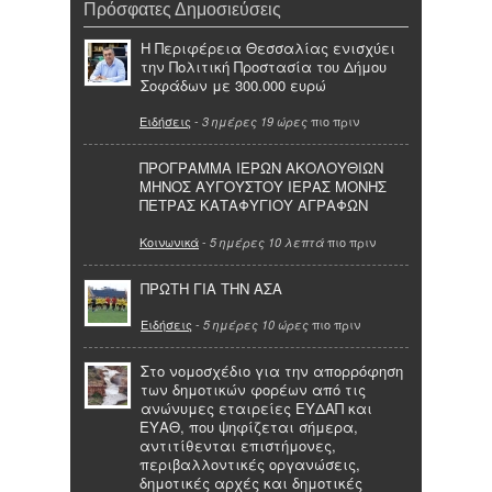
Πρόσφατες Δημοσιεύσεις
Η Περιφέρεια Θεσσαλίας ενισχύει
την Πολιτική Προστασία του Δήμου
Σοφάδων με 300.000 ευρώ
Ειδήσεις
-
πιο πριν
3 ημέρες 19 ώρες
ΠΡΟΓΡΑΜΜΑ ΙΕΡΩΝ ΑΚΟΛΟΥΘΙΩΝ
ΜΗΝΟΣ ΑΥΓΟΥΣΤΟΥ ΙΕΡΑΣ ΜΟΝΗΣ
ΠΕΤΡΑΣ ΚΑΤΑΦΥΓΙΟΥ ΑΓΡΑΦΩΝ
Κοινωνικά
-
πιο πριν
5 ημέρες 10 λεπτά
ΠΡΩΤΗ ΓΙΑ ΤΗΝ ΑΣΑ
Ειδήσεις
-
πιο πριν
5 ημέρες 10 ώρες
Στο νομοσχέδιο για την απορρόφηση
των δημοτικών φορέων από τις
ανώνυμες εταιρείες ΕΥΔΑΠ και
ΕΥΑΘ, που ψηφίζεται σήμερα,
αντιτίθενται επιστήμονες,
περιβαλλοντικές οργανώσεις,
δημοτικές αρχές και δημοτικές