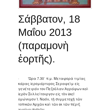
Σάββατον, 18
Μαΐου 2013
(παραμονὴ
ἑορτῆς).
· Ὥρα 7.30΄ π.μ. Μεταφορὰ τιμίας
κάρας ἱερομάρτυρος Σεραφεὶμ εἰς
γενέτειράν του Πεζοῦλαν Ἀγράφων καὶ
ἱερὸν Συλλείτουργον εἰς τὸν ἐκεῖ
ὁμώνυμον Ἱ. Ναόν, τῇ συμμετοχῇ τῶν
τοπικῶν Ἀρχῶν καὶ τῶν ἐκ τῶν πέριξ
χωρίων πιστῶν.