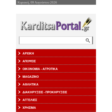
Κυριακή, 09 Αυγούστου 2026
Επιστροφή στην Πλοήγηση
Αναζήτηση
Φόρμα αναζήτησης
ΑΡΧΙΚΗ
ΑΠΟΨΕΙΣ
ΟΙΚΟΝΟΜΙΑ - ΑΓΡΟΤΙΚΑ
MAGAZINO
ΑΘΛΗΤΙΚΑ
ΔΙΑΚΗΡΥΞΕΙΣ - ΠΡΟΚΗΡΥΞΕΙΣ
ΑΓΓΕΛΙΕΣ
ΧΡΗΣΙΜΑ