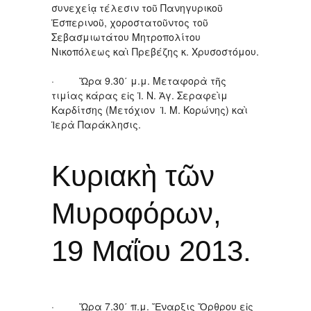
συνεχείᾳ τέλεσιν τοῦ Πανηγυρικοῦ
Ἑσπερινοῦ, χοροστατοῦντος τοῦ
Σεβασμιωτάτου Μητροπολίτου
Νικοπόλεως καὶ Πρεβέζης κ. Χρυσοστόμου.
· Ὥρα 9.30΄ μ.μ. Μεταφορὰ τῆς
τιμίας κάρας εἰς Ἱ. Ν. Ἁγ. Σεραφεὶμ
Καρδίτσης (Μετόχιον Ἱ. Μ. Κορώνης) καὶ
Ἱερὰ Παράκλησις.
Κυριακὴ τῶν
Μυροφόρων,
19 Μαΐου 2013.
· Ὥρα 7.30΄ π.μ. Ἔναρξις Ὄρθρου εἰς