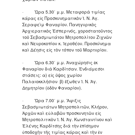
· Ὥρα 5.30΄ μ.μ. Μεταφορὰ τιμίας
κάρας εἰς Προσκυνηματικὸν Ἱ. Ν. Ἁγ.
Σεραφεὶμ Φαναρίου. Πανηγυρικὸς
Ἀρχιερατικὸς Ἑσπερινός, χοροστατοῦντος
τοῦ Σεβασμιωτάτου Μητροπολίτου Ζιχνῶν
καὶ Νευροκοπίου κ. Ἱεροθέου. Προσκύνημα
καὶ Δέησις εἰς τὸν τόπον τοῦ Μαρτυρίου.
· Ὥρα 6.30΄ μ.μ. Ἀναχώρησις ἐκ
Φαναρίου διὰ Καρδίτσαν. Ἐνδιάμεσοι
στάσεις: α) εἰς ὕψος χωρίου
Παλαιοκκλήσιον· β) ἔξωθεν Ἱ. Ν. Ἁγ.
Δημητρίου (ὁδὸν Φαναρίου).
· Ὥρα 7.00΄ μ.μ. Ἄφιξις
Σεβασμιωτάτων Μητροπολιτῶν, Κλήρου,
Ἀρχῶν καὶ εὐλαβῶν προσκυνητῶν εἰς
Μητροπολιτικὸν Ἱ. Ν. Ἁγ. Κωνσταντίνου καὶ
Ἑλένης Καρδίτσης διὰ τὴν ἐπίσημον
ὑποδοχὴν τῆς τιμίας κάρας καὶ τὴν ἐν