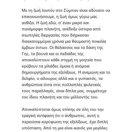
Με τη ζωή λοιπόν στο Σύμπαν είναι αδύνατο να
επικοινωνήσουμε, η ζωή όμως γύρω μας
ανθίζει. Η ζωή εδώ, σ’ έναν μικρό και
πανέμορφο πλανήτη, ανέδειξε ύστερα από
σιωπηλές διεργασίες που διήρκεσαν
δισεκατομμύρια χρόνια μια θαυμαστή ποικιλία
έμβιων όντων. Οι θάλασσες και τα δάση της
Γης, τα βουνά και οι πεδιάδες της
αποκαλύπτουν κάθε στιγμή τη γοητεία που
κρύβουν τα χιλιάδες όμοια ή ανόμοια
δημιουργήματα της εξελίξεως. Η ανεμώνη και το
δελφίνι, ο αίλουρος αλλά και ο γυπαετός, τα
ανθρώπινα όντα στις πολλαπλές φυλετικές
τους παραλλαγές, είναι δίπλα μας, συμμέτοχα
του ίδιου πλανήτη και του μέλλοντός του.
Αποκαλύπτεται όμως επίσης σε όλη του την
τραγική αντίφαση ότι ο άνθρωπος, αυτή η
περιούσια κορύφωση της εξελίξεως, έχει διπλή
υπόσταση. Από τη μια είναι ικανός για μεγάλες