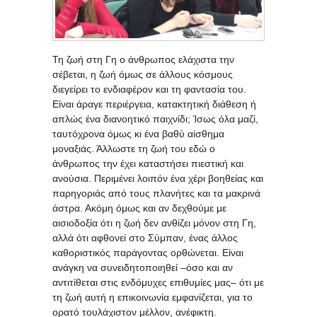
Τη ζωή στη Γη ο άνθρωπος ελάχιστα την
σέβεται, η ζωή όμως σε άλλους κόσμους
διεγείρει το ενδιαφέρον και τη φαντασία του.
Είναι άραγε περιέργεια, κατακτητική διάθεση ή
απλώς ένα διανοητικό παιχνίδι; Ίσως όλα μαζί,
ταυτόχρονα όμως κι ένα βαθύ αίσθημα
μοναξιάς. Άλλωστε τη ζωή του εδώ ο
άνθρωπος την έχει καταστήσει πιεστική και
ανούσια. Περιμένει λοιπόν ένα χέρι βοηθείας και
παρηγοριάς από τους πλανήτες και τα μακρινά
άστρα. Ακόμη όμως και αν δεχθούμε με
αισιοδοξία ότι η ζωή δεν ανθίζει μόνον στη Γη,
αλλά ότι αφθονεί στο Σύμπαν, ένας άλλος
καθοριστικός παράγοντας ορθώνεται. Είναι
ανάγκη να συνειδητοποιηθεί –όσο και αν
αντιτίθεται στις ενδόμυχες επιθυμίες μας– ότι με
τη ζωή αυτή η επικοινωνία εμφανίζεται, για το
ορατό τουλάχιστον μέλλον, ανέφικτη.