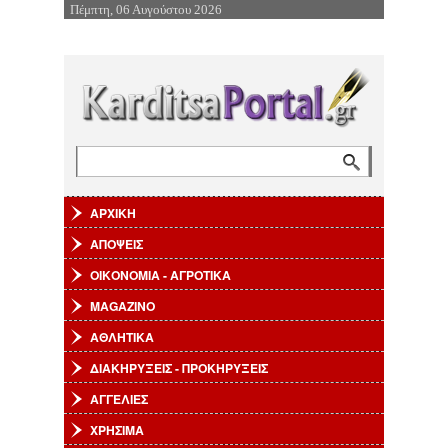
Πέμπτη, 06 Αυγούστου 2026
Επιστροφή στην Πλοήγηση
Αναζήτηση
Φόρμα αναζήτησης
ΑΡΧΙΚΗ
ΑΠΟΨΕΙΣ
ΟΙΚΟΝΟΜΙΑ - ΑΓΡΟΤΙΚΑ
MAGAZINO
ΑΘΛΗΤΙΚΑ
ΔΙΑΚΗΡΥΞΕΙΣ - ΠΡΟΚΗΡΥΞΕΙΣ
ΑΓΓΕΛΙΕΣ
ΧΡΗΣΙΜΑ