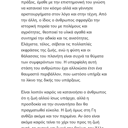
πράξεις, έμαθε με την επιστημονική του γνώση
να κατανοεί τον κόσμο αλλά και γέννησε
αριστουργήματα στον λόγο και στην τέχνη. Από
την άλλη, ο ίδιος ο άνθρωπος σφραγίζει την
ιστορική πορεία του με πολέμους και
αγριότητες, θεοποιεί τα υλικά αγαθά και
συντηρεί την αδικία και τις ανισότητες.
Ελάχιστα, τέλος, σέβεται τις πολλαπλές
εκφράσεις της ζωής, ενώ η φύση και οι
θάλασσες του πλανήτη είναι συχνά τα θύματα
των συμφερόντων του. Η υπερφίαλη αυτή
στάση του ανθρώπου έχει αλλοιώσει έτσι ένα
θαυμαστό περιβάλλον, που ωστόσο υπήρξε και
το λίκνο της δικής του υπάρξεως.
Είναι λοιπόν καιρός να κατανοήσει ο άνθρωπος
ότι η ζωή αλλού ίσως υπάρχει, αλλά η
προσδοκία να την συναντήσει δεν θα
πραγματωθεί εύκολα. Η ζωή όμως στη Γη
ανθίζει ακόμα και τον περιμένει. Αν όσο είναι
ακόμα καιρός τείνει το χέρι του προς τη ζωή