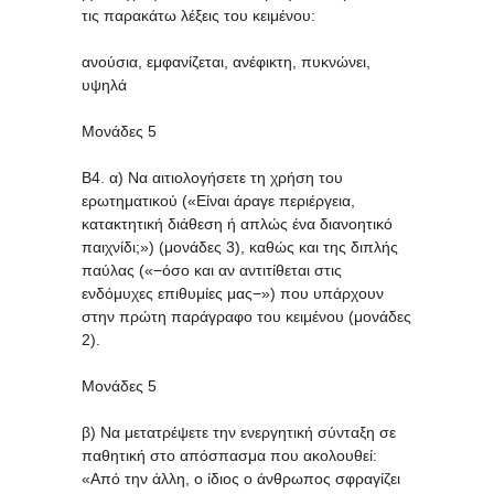
τις παρακάτω λέξεις του κειμένου:
ανούσια, εμφανίζεται, ανέφικτη, πυκνώνει,
υψηλά
Μονάδες 5
Β4. α) Να αιτιολογήσετε τη χρήση του
ερωτηματικού («Είναι άραγε περιέργεια,
κατακτητική διάθεση ή απλώς ένα διανοητικό
παιχνίδι;») (μονάδες 3), καθώς και της διπλής
παύλας («−όσο και αν αντιτίθεται στις
ενδόμυχες επιθυμίες μας−») που υπάρχουν
στην πρώτη παράγραφο του κειμένου (μονάδες
2).
Μονάδες 5
β) Να μετατρέψετε την ενεργητική σύνταξη σε
παθητική στο απόσπασμα που ακολουθεί:
«Από την άλλη, ο ίδιος ο άνθρωπος σφραγίζει