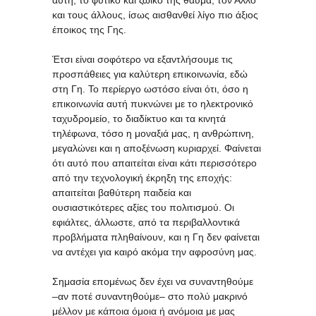
αυτή, το φυτικό και ζωικό της θαύμα, τον Άλλο
και τους άλλους, ίσως αισθανθεί λίγο πιο άξιος
έποικος της Γης.
Έτσι είναι σοφότερο να εξαντλήσουμε τις
προσπάθειες για καλύτερη επικοινωνία, εδώ
στη Γη. Το περίεργο ωστόσο είναι ότι, όσο η
επικοινωνία αυτή πυκνώνει με το ηλεκτρονικό
ταχυδρομείο, το διαδίκτυο και τα κινητά
τηλέφωνα, τόσο η μοναξιά μας, η ανθρώπινη,
μεγαλώνει και η αποξένωση κυριαρχεί. Φαίνεται
ότι αυτό που απαιτείται είναι κάτι περισσότερο
από την τεχνολογική έκρηξη της εποχής:
απαιτείται βαθύτερη παιδεία και
ουσιαστικότερες αξίες του πολιτισμού. Οι
εφιάλτες, άλλωστε, από τα περιβαλλοντικά
προβλήματα πληθαίνουν, και η Γη δεν φαίνεται
να αντέχει για καιρό ακόμα την αφροσύνη μας.
Σημασία επομένως δεν έχει να συναντηθούμε
–αν ποτέ συναντηθούμε– στο πολύ μακρινό
μέλλον με κάποια όμοια ή ανόμοια με μας