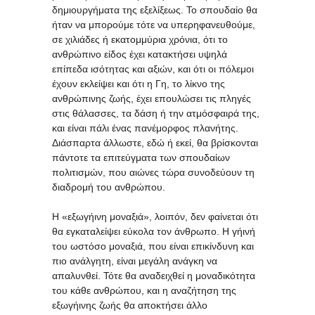
δημιουργήματα της εξελίξεως. Το σπουδαίο θα
ήταν να μπορούμε τότε να υπερηφανευθούμε,
σε χιλιάδες ή εκατομμύρια χρόνια, ότι το
ανθρώπινο είδος έχει κατακτήσει υψηλά
επίπεδα ισότητας και αξιών, και ότι οι πόλεμοι
έχουν εκλείψει και ότι η Γη, το λίκνο της
ανθρώπινης ζωής, έχει επουλώσει τις πληγές
στις θάλασσες, τα δάση ή την ατμόσφαιρά της,
και είναι πάλι ένας πανέμορφος πλανήτης.
Διάσπαρτα άλλωστε, εδώ ή εκεί, θα βρίσκονται
πάντοτε τα επιτεύγματα των σπουδαίων
πολιτισμών, που αιώνες τώρα συνοδεύουν τη
διαδρομή του ανθρώπου.
Η «εξωγήινη μοναξιά», λοιπόν, δεν φαίνεται ότι
θα εγκαταλείψει εύκολα τον άνθρωπο. Η γήινή
του ωστόσο μοναξιά, που είναι επικίνδυνη και
πιο ανάλγητη, είναι μεγάλη ανάγκη να
απαλυνθεί. Τότε θα αναδειχθεί η μοναδικότητα
του κάθε ανθρώπου, και η αναζήτηση της
εξωγήινης ζωής θα αποκτήσει άλλο