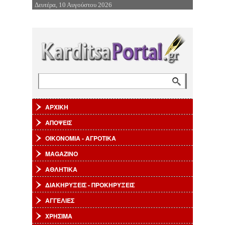
Δευτέρα, 10 Αυγούστου 2026
Επιστροφή στην Πλοήγηση
Αναζήτηση
Φόρμα αναζήτησης
ΑΡΧΙΚΗ
ΑΠΟΨΕΙΣ
ΟΙΚΟΝΟΜΙΑ - ΑΓΡΟΤΙΚΑ
MAGAZINO
ΑΘΛΗΤΙΚΑ
ΔΙΑΚΗΡΥΞΕΙΣ - ΠΡΟΚΗΡΥΞΕΙΣ
ΑΓΓΕΛΙΕΣ
ΧΡΗΣΙΜΑ