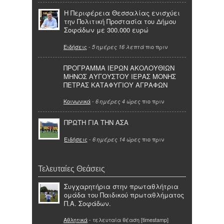
Η Περιφέρεια Θεσσαλίας ενισχύει
την Πολιτική Προστασία του Δήμου
Σοφάδων με 300.000 ευρώ
Ειδήσεις
-
πιο πριν
5 ημέρες 16 λεπτά
ΠΡΟΓΡΑΜΜΑ ΙΕΡΩΝ ΑΚΟΛΟΥΘΙΩΝ
ΜΗΝΟΣ ΑΥΓΟΥΣΤΟΥ ΙΕΡΑΣ ΜΟΝΗΣ
ΠΕΤΡΑΣ ΚΑΤΑΦΥΓΙΟΥ ΑΓΡΑΦΩΝ
Κοινωνικά
-
πιο πριν
6 ημέρες 4 ώρες
ΠΡΩΤΗ ΓΙΑ ΤΗΝ ΑΣΑ
Ειδήσεις
-
πιο πριν
6 ημέρες 14 ώρες
Τελευταίες Θεάσεις
Συγχαρητήρια στην πρωταθλήτρια
ομάδα του Παιδικού πρωταθλήματος
Π.Α. Σοφάδων.
Αθλητικά
- τελευταία θέαση [timestamp]