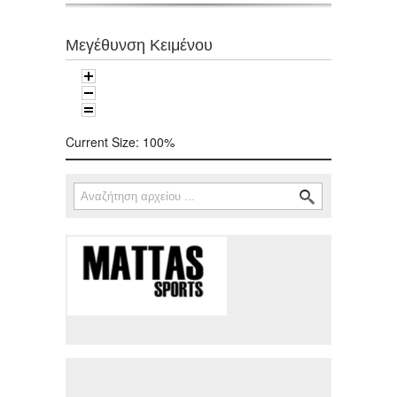
Μεγέθυνση Κειμένου
Current Size:
100%
Αναζήτηση
Φόρμα αναζήτησης