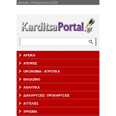
Δευτέρα, 10 Αυγούστου 2026
Επιστροφή στην Πλοήγηση
Αναζήτηση
Φόρμα αναζήτησης
ΑΡΧΙΚΗ
ΑΠΟΨΕΙΣ
ΟΙΚΟΝΟΜΙΑ - ΑΓΡΟΤΙΚΑ
MAGAZINO
ΑΘΛΗΤΙΚΑ
ΔΙΑΚΗΡΥΞΕΙΣ - ΠΡΟΚΗΡΥΞΕΙΣ
ΑΓΓΕΛΙΕΣ
ΧΡΗΣΙΜΑ