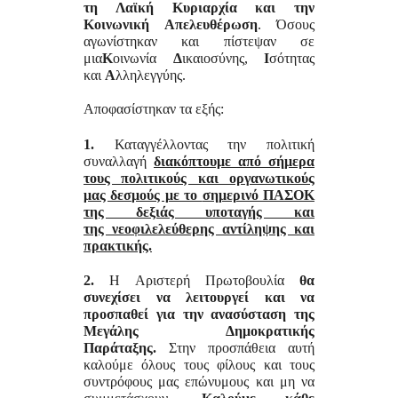
τη Λαϊκή Κυριαρχία και την
Κοινωνική Απελευθέρωση
. Όσους
αγωνίστηκαν και πίστεψαν σε
μια
Κ
οινωνία
Δ
ικαιοσύνης,
Ι
σότητας
και
Α
λληλεγγύης.
Αποφασίστηκαν τα εξής:
1.
Καταγγέλλοντας την πολιτική
συναλλαγή
διακόπτουμε από
σήμερα
τους πολιτικούς και οργανωτικούς
μας δεσμούς με το
σημερινό ΠΑΣΟΚ
της δεξιάς υποταγής και
της
νεοφιλελεύθερης αντίληψης και
πρακτικής.
2.
Η Αριστερή Πρωτοβουλία
θα
συνεχίσει να λειτουργεί και να
προσπαθεί για την ανασύσταση της
Μεγάλης Δημοκρατικής
Παράταξης.
Στην προσπάθεια αυτή
καλούμε όλους τους φίλους και τους
συντρόφους μας επώνυμους και μη να