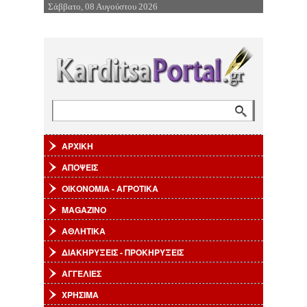
Σάββατο, 08 Αυγούστου 2026
Επιστροφή στην Πλοήγηση
Αναζήτηση
Φόρμα αναζήτησης
ΑΡΧΙΚΗ
ΑΠΟΨΕΙΣ
ΟΙΚΟΝΟΜΙΑ - ΑΓΡΟΤΙΚΑ
MAGAZINO
ΑΘΛΗΤΙΚΑ
ΔΙΑΚΗΡΥΞΕΙΣ - ΠΡΟΚΗΡΥΞΕΙΣ
ΑΓΓΕΛΙΕΣ
ΧΡΗΣΙΜΑ