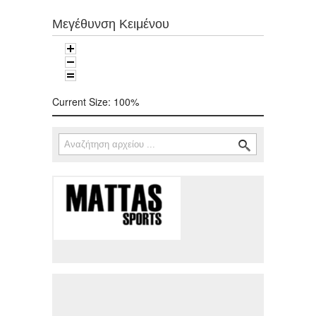
Μεγέθυνση Κειμένου
Current Size:
100%
Αναζήτηση
Φόρμα αναζήτησης