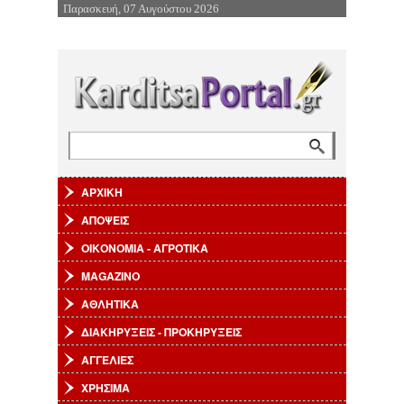
Παρασκευή, 07 Αυγούστου 2026
Επιστροφή στην Πλοήγηση
Αναζήτηση
Φόρμα αναζήτησης
ΑΡΧΙΚΗ
ΑΠΟΨΕΙΣ
ΟΙΚΟΝΟΜΙΑ - ΑΓΡΟΤΙΚΑ
MAGAZINO
ΑΘΛΗΤΙΚΑ
ΔΙΑΚΗΡΥΞΕΙΣ - ΠΡΟΚΗΡΥΞΕΙΣ
ΑΓΓΕΛΙΕΣ
ΧΡΗΣΙΜΑ