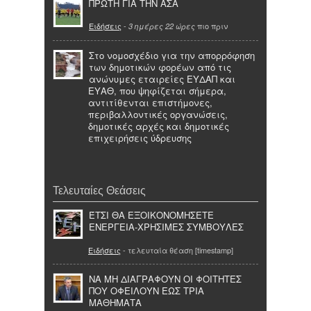
ΠΡΩΤΗ ΓΙΑ ΤΗΝ ΑΣΑ
Ειδήσεις
-
πιο πριν
3 ημέρες 22 ώρες
Στο νομοσχέδιο για την απορρόφηση
των δημοτικών φορέων από τις
ανώνυμες εταιρείες ΕΥΔΑΠ και
ΕΥΑΘ, που ψηφίζεται σήμερα,
αντιτίθενται επιστήμονες,
περιβαλλοντικές οργανώσεις,
δημοτικές αρχές και δημοτικές
επιχειρήσεις ύδρευσης
Τελευταίες Θεάσεις
ΈΤΣΙ ΘΑ ΕΞΟΙΚΟΝΟΜΗΣΕΤΕ
ΕΝΕΡΓΕΙΑ-ΧΡΗΣΙΜΕΣ ΣΥΜΒΟΥΛΕΣ
Ειδήσεις
- τελευταία θέαση [timestamp]
ΝΑ ΜΗ ΔΙΑΓΡΑΦΟΥΝ ΟΙ ΦΟΙΤΗΤΕΣ
ΠΟΥ ΟΦΕΙΛΟΥΝ ΕΩΣ ΤΡΙΑ
ΜΑΘΗΜΑΤΑ