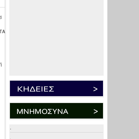
ή
ΟΤΑ
ή
.
.