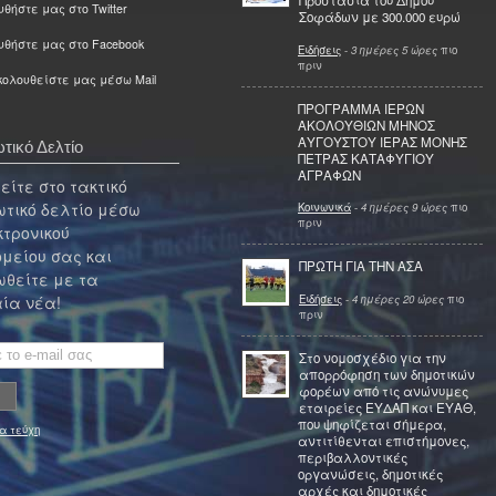
Προστασία του Δήμου
θήστε μας στο Twitter
Σοφάδων με 300.000 ευρώ
υθήστε μας στο Facebook
Ειδήσεις
-
3 ημέρες 5 ώρες
πιο
πριν
ολουθείστε μας μέσω Mail
ΠΡΟΓΡΑΜΜΑ ΙΕΡΩΝ
ΑΚΟΛΟΥΘΙΩΝ ΜΗΝΟΣ
ΑΥΓΟΥΣΤΟΥ ΙΕΡΑΣ ΜΟΝΗΣ
τικό Δελτίο
ΠΕΤΡΑΣ ΚΑΤΑΦΥΓΙΟΥ
ΑΓΡΑΦΩΝ
ίτε στο τακτικό
τικό δελτίο μέσω
Κοινωνικά
-
4 ημέρες 9 ώρες
πιο
πριν
κτρονικού
μείου σας και
ΠΡΩΤΗ ΓΙΑ ΤΗΝ ΑΣΑ
θείτε με τα
Ειδήσεις
-
4 ημέρες 20 ώρες
πιο
ία νέα!
πριν
Στο νομοσχέδιο για την
απορρόφηση των δημοτικών
φορέων από τις ανώνυμες
εταιρείες ΕΥΔΑΠ και ΕΥΑΘ,
που ψηφίζεται σήμερα,
α τεύχη
αντιτίθενται επιστήμονες,
περιβαλλοντικές
οργανώσεις, δημοτικές
αρχές και δημοτικές