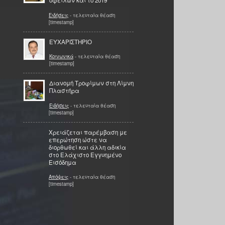
οφειλών και το 2019
Ειδήσεις
- τελευταία θέαση
[timestamp]
ΕΥΧΑΡΙΣΤΗΡΙΟ
Κοινωνικά
- τελευταία θέαση
[timestamp]
Διανομή Τροφίμων στη Λίμνη
Πλαστήρα
Ειδήσεις
- τελευταία θέαση
[timestamp]
Χρειάζεται παρέμβαση με
επερώτηση ώστε να
διορθωθεί και άλλη αδικία
στο Ελάχιστο Εγγυημένο
Εισόδημα
Απόψεις
- τελευταία θέαση
[timestamp]