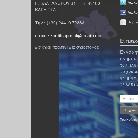
Γ. ΒΑΛΤΑΔΩΡΟΥ 31 - ΤΚ: 43100
Ακολου
ΚΑΡΔΙΤΣΑ
Ακολο
Τηλ:
(+30) 24410 72888
Παρακ
e-mail:
karditsaportal@gmail.com
Ενημερω
ΔΙΕΥΘΥΝΣΗ ΤΣΟΜΠΑΝΙΔΗΣ ΧΡΥΣΟΣΤΟΜΟΣ
Εγγραφε
ενημερω
του ηλε
ταχυδρο
ενημερω
τελευτα
Προηγούμεν