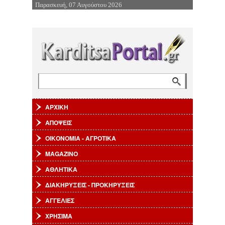
Παρασκευή, 07 Αυγούστου 2026
Επιστροφή στην Πλοήγηση
Αναζήτηση
Φόρμα αναζήτησης
ΑΡΧΙΚΗ
ΑΠΟΨΕΙΣ
ΟΙΚΟΝΟΜΙΑ - ΑΓΡΟΤΙΚΑ
MAGAZINO
ΑΘΛΗΤΙΚΑ
ΔΙΑΚΗΡΥΞΕΙΣ - ΠΡΟΚΗΡΥΞΕΙΣ
ΑΓΓΕΛΙΕΣ
ΧΡΗΣΙΜΑ