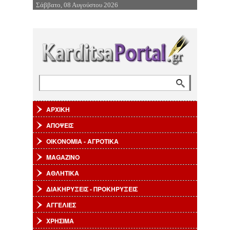
Σάββατο, 08 Αυγούστου 2026
Επιστροφή στην Πλοήγηση
Αναζήτηση
Φόρμα αναζήτησης
ΑΡΧΙΚΗ
ΑΠΟΨΕΙΣ
ΟΙΚΟΝΟΜΙΑ - ΑΓΡΟΤΙΚΑ
MAGAZINO
ΑΘΛΗΤΙΚΑ
ΔΙΑΚΗΡΥΞΕΙΣ - ΠΡΟΚΗΡΥΞΕΙΣ
ΑΓΓΕΛΙΕΣ
ΧΡΗΣΙΜΑ