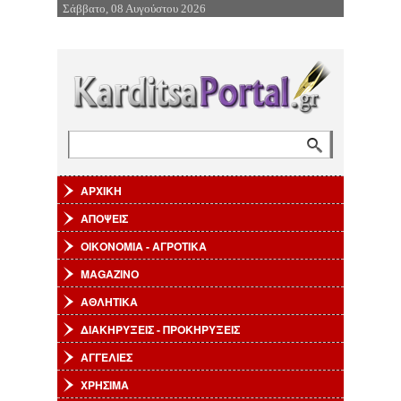
Σάββατο, 08 Αυγούστου 2026
Επιστροφή στην Πλοήγηση
Αναζήτηση
Φόρμα αναζήτησης
ΑΡΧΙΚΗ
ΑΠΟΨΕΙΣ
ΟΙΚΟΝΟΜΙΑ - ΑΓΡΟΤΙΚΑ
MAGAZINO
ΑΘΛΗΤΙΚΑ
ΔΙΑΚΗΡΥΞΕΙΣ - ΠΡΟΚΗΡΥΞΕΙΣ
ΑΓΓΕΛΙΕΣ
ΧΡΗΣΙΜΑ