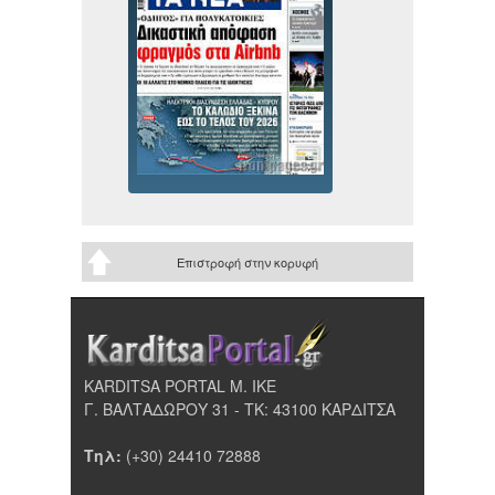
Επιστροφή στην κορυφή
KARDITSA PORTAL Μ. ΙΚΕ
Γ. ΒΑΛΤΑΔΩΡΟΥ 31 - ΤΚ: 43100 ΚΑΡΔΙΤΣΑ
Τηλ:
(+30) 24410 72888