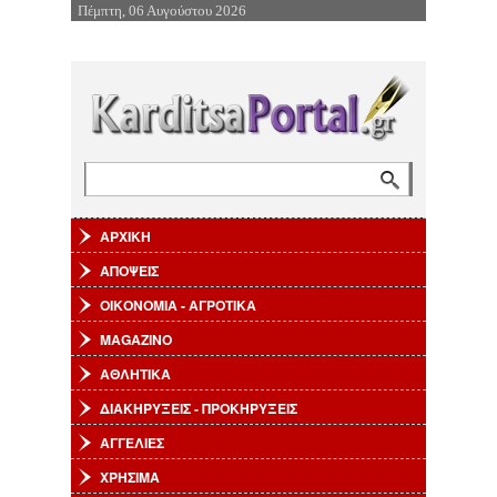
Πέμπτη, 06 Αυγούστου 2026
Επιστροφή στην Πλοήγηση
Αναζήτηση
Φόρμα αναζήτησης
ΑΡΧΙΚΗ
ΑΠΟΨΕΙΣ
ΟΙΚΟΝΟΜΙΑ - ΑΓΡΟΤΙΚΑ
MAGAZINO
ΑΘΛΗΤΙΚΑ
ΔΙΑΚΗΡΥΞΕΙΣ - ΠΡΟΚΗΡΥΞΕΙΣ
ΑΓΓΕΛΙΕΣ
ΧΡΗΣΙΜΑ