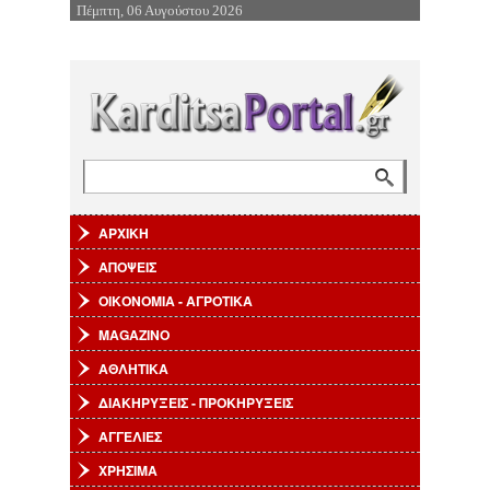
Πέμπτη, 06 Αυγούστου 2026
Επιστροφή στην Πλοήγηση
Αναζήτηση
Φόρμα αναζήτησης
ΑΡΧΙΚΗ
ΑΠΟΨΕΙΣ
ΟΙΚΟΝΟΜΙΑ - ΑΓΡΟΤΙΚΑ
MAGAZINO
ΑΘΛΗΤΙΚΑ
ΔΙΑΚΗΡΥΞΕΙΣ - ΠΡΟΚΗΡΥΞΕΙΣ
ΑΓΓΕΛΙΕΣ
ΧΡΗΣΙΜΑ