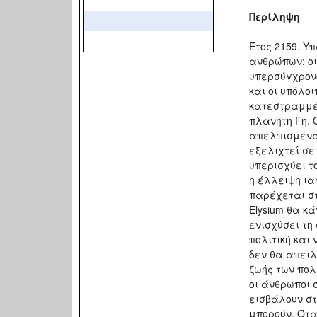
Περίληψη
Έτος 2159. Υ
ανθρώπων: οι
υπερσύγχρονο
και οι υπόλοι
κατεστραμμέ
πλανήτη Γη. 
απελπισμένα
εξελιχτεί σε
υπερισχύει τ
η έλλειψη ια
παρέχεται στ
Elysium θα κ
ενισχύσει τη
πολιτική και
δεν θα απειλ
ζωής των πολ
οι άνθρωποι 
εισβάλουν στ
μπορούν. Όταν