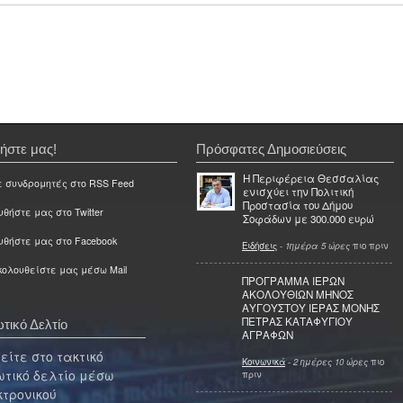
ήστε μας!
Πρόσφατες Δημοσιεύσεις
Η Περιφέρεια Θεσσαλίας
ε συνδρομητές στο RSS Feed
ενισχύει την Πολιτική
Προστασία του Δήμου
θήστε μας στο Twitter
Σοφάδων με 300.000 ευρώ
υθήστε μας στο Facebook
Ειδήσεις
-
1ημέρα 5 ώρες
πιο πριν
ολουθείστε μας μέσω Mail
ΠΡΟΓΡΑΜΜΑ ΙΕΡΩΝ
ΑΚΟΛΟΥΘΙΩΝ ΜΗΝΟΣ
ΑΥΓΟΥΣΤΟΥ ΙΕΡΑΣ ΜΟΝΗΣ
ΠΕΤΡΑΣ ΚΑΤΑΦΥΓΙΟΥ
τικό Δελτίο
ΑΓΡΑΦΩΝ
ίτε στο τακτικό
Κοινωνικά
-
2 ημέρες 10 ώρες
πιο
τικό δελτίο μέσω
πριν
κτρονικού