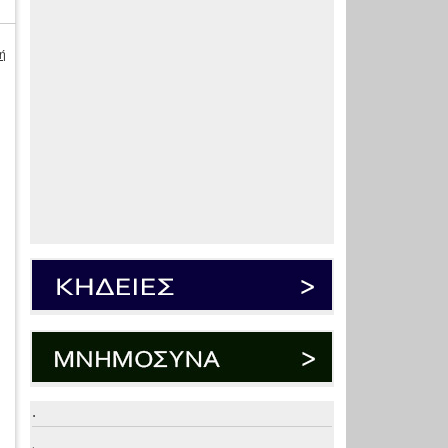
ή
.
.