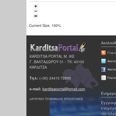
Current Size:
100%
Ακολουθ
Γίνετ
KARDITSA PORTAL Μ. ΙΚΕ
Γ. ΒΑΛΤΑΔΩΡΟΥ 31 - ΤΚ: 43100
Ακολου
ΚΑΡΔΙΤΣΑ
Ακολο
Τηλ:
(+30) 24410 72888
Παρακ
e-mail:
karditsaportal@gmail.com
Ενημερω
ΔΙΕΥΘΥΝΣΗ ΤΣΟΜΠΑΝΙΔΗΣ ΧΡΥΣΟΣΤΟΜΟΣ
Εγγραφε
ενημερω
του ηλε