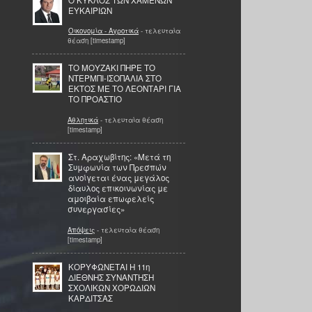
ΕΥΚΑΙΡΙΩΝ
Οικονομία - Αγροτικά
- τελευταία
θέαση [timestamp]
ΤΟ ΜΟΥΖΑΚΙ ΠΗΡΕ ΤΟ
ΝΤΕΡΜΠΙ-ΙΣΟΠΑΛΙΑ ΣΤΟ
ΕΚΤΟΣ ΜΕ ΤΟ ΛΕΟΝΤΑΡΙ ΓΙΑ
ΤΟ ΠΡΟΑΣΤΙΟ
Αθλητικά
- τελευταία θέαση
[timestamp]
Στ. Αραχωβίτης: «Μετά τη
Συμφωνία των Πρεσπών
ανοίγεται ένας μεγάλος
δίαυλος επικοινωνίας με
αμοιβαία επωφελείς
συνεργασίες»
Απόψεις
- τελευταία θέαση
[timestamp]
ΚΟΡΥΦΩΝΕΤΑΙ Η 11η
ΔΙΕΘΝΗΣ ΣΥΝΑΝΤΗΣΗ
ΣΧΟΛΙΚΩΝ ΧΟΡΩΔΙΩΝ
ΚΑΡΔΙΤΣΑΣ