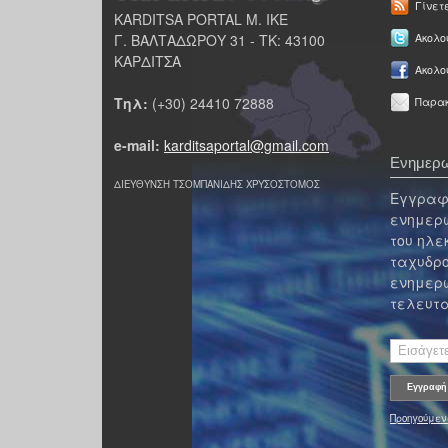
Γίνετ
KARDITSA PORTAL Μ. ΙΚΕ
Γ. ΒΑΛΤΑΔΩΡΟΥ 31 - ΤΚ: 43100
Ακολου
ΚΑΡΔΙΤΣΑ
Ακολο
Τηλ:
(+30) 24410 72888
Παρακ
e-mail:
karditsaportal@gmail.com
Ενημερω
ΔΙΕΥΘΥΝΣΗ ΤΣΟΜΠΑΝΙΔΗΣ ΧΡΥΣΟΣΤΟΜΟΣ
Εγγραφε
ενημερω
του ηλε
ταχυδρο
ενημερω
τελευτα
Προηγούμεν