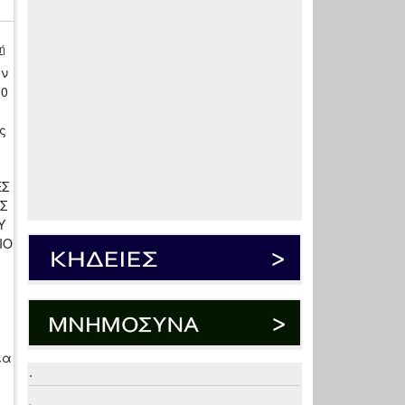
ή
ην
30
ς
ΕΣ
Σ
Υ
ΙΟ
ια
.
.