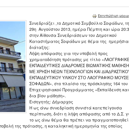
Εκτυπώσιμη μορφ
Συνεδριάζει ,το Δημοτικό Συμβούλιο Σοφάδων, τ
29η Αυγούστου 2013, ημέρα Πέμπτη και ώρα 20:
στην Αίθουσα Συνεδριάσεων του Δημοτικού
Καταστήματος Σοφάδων με θέμα της ημερήσια
διάταξης:
Λήψη απόφασης για την υποβολή προς
χρηματοδότηση πρότασης με τίτλο «ΛΑΟΓΡΑΦΙΚ
ΕΚΠΑΙΔΕΥΤΙΚΕΣ ΔΙΑΔΡΟΜΕΣ ΒΙΩΜΑΤΙΚΗΣ ΜΑΘΗΣΗ
ΜΕ ΧΡΗΣΗ ΝΕΩΝ ΤΕΧΝΟΛΟΓΙΩΝ ΚΑΙ ΔΙΑΔΡΑΣΤΙΚΟ
ΕΚΠΑΙΔΕΥΤΙΚΟΥ ΥΛΙΚΟΥ ΣΤΟ ΛΑΟΓΡΑΦΙΚΟ ΜΟΥΣΕ
ΣΟΦΑΔΩΝ», στο πλαίσιο της πρόσκλησης 164 του
Επιχειρησιακού Προγράμματος «Εκπαίδευση και
δια βίου μάθηση».
Εισηγητής: Δήμαρχος
Η ως άνω συνεδρίαση συνιστά κατεπείγουσα
περίπτωση, διότι η λήψη απόφασης από το Δ.Σ. γ
το ως άνω θέμα θα πρέπει να πραγματοποιηθεί
ποβολή της πρότασης, η καταληκτική ημερομηνία της οποίας