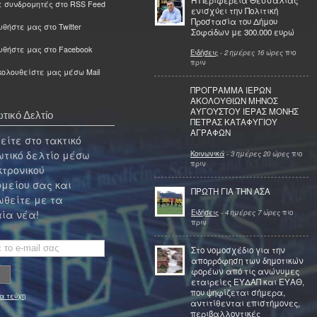
ε συνδρομητές στο RSS Feed
ενισχύει την Πολιτική
Προστασία του Δήμου
θήστε μας στο Twitter
Σοφάδων με 300.000 ευρώ
υθήστε μας στο Facebook
Ειδήσεις
-
2 ημέρες 16 ώρες
πιο
πριν
ολουθείστε μας μέσω Mail
ΠΡΟΓΡΑΜΜΑ ΙΕΡΩΝ
ΑΚΟΛΟΥΘΙΩΝ ΜΗΝΟΣ
ΑΥΓΟΥΣΤΟΥ ΙΕΡΑΣ ΜΟΝΗΣ
τικό Δελτίο
ΠΕΤΡΑΣ ΚΑΤΑΦΥΓΙΟΥ
ΑΓΡΑΦΩΝ
ίτε στο τακτικό
τικό δελτίο μέσω
Κοινωνικά
-
3 ημέρες 20 ώρες
πιο
πριν
κτρονικού
μείου σας και
ΠΡΩΤΗ ΓΙΑ ΤΗΝ ΑΣΑ
θείτε με τα
Ειδήσεις
-
4 ημέρες 7 ώρες
πιο
ία νέα!
πριν
Στο νομοσχέδιο για την
απορρόφηση των δημοτικών
φορέων από τις ανώνυμες
εταιρείες ΕΥΔΑΠ και ΕΥΑΘ,
που ψηφίζεται σήμερα,
α τεύχη
αντιτίθενται επιστήμονες,
περιβαλλοντικές