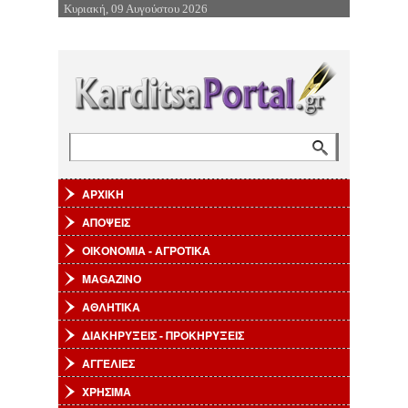
Κυριακή, 09 Αυγούστου 2026
Επιστροφή στην Πλοήγηση
Αναζήτηση
Φόρμα αναζήτησης
ΑΡΧΙΚΗ
ΑΠΟΨΕΙΣ
ΟΙΚΟΝΟΜΙΑ - ΑΓΡΟΤΙΚΑ
MAGAZINO
ΑΘΛΗΤΙΚΑ
ΔΙΑΚΗΡΥΞΕΙΣ - ΠΡΟΚΗΡΥΞΕΙΣ
ΑΓΓΕΛΙΕΣ
ΧΡΗΣΙΜΑ