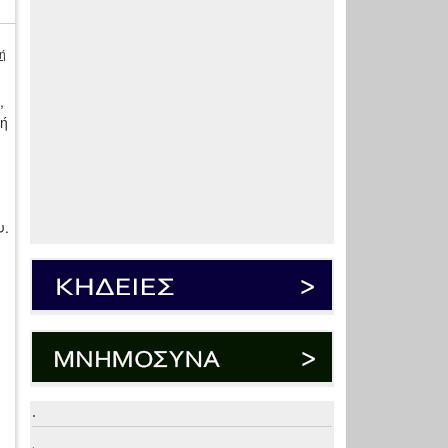
ή
,
κή
υ.
.
.