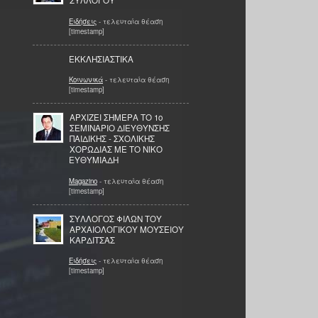
ΣΥΛΛΟΓΟΥ
Ειδήσεις
- τελευταία θέαση
[timestamp]
ΕΚΚΛΗΣΙΑΣΤΙΚΑ
Κοινωνικά
- τελευταία θέαση
[timestamp]
ΑΡΧΙΖΕΙ ΣΗΜΕΡΑ ΤΟ 1ο
ΣΕΜΙΝΑΡΙΟ ΔΙΕΥΘΥΝΣΗΣ
ΠΑΙΔΙΚΗΣ - ΣΧΟΛΙΚΗΣ
ΧΟΡΩΔΙΑΣ ΜΕ ΤΟ ΝΙΚΟ
ΕΥΘΥΜΙΑΔΗ
Magazino
- τελευταία θέαση
[timestamp]
ΣΥΛΛΟΓΟΣ ΦΙΛΩΝ ΤΟΥ
ΑΡΧΑΙΟΛΟΓΙΚΟΥ ΜΟΥΣΕΙΟΥ
ΚΑΡΔΙΤΣΑΣ
Ειδήσεις
- τελευταία θέαση
[timestamp]