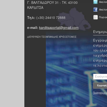
Γ. ΒΑΛΤΑΔΩΡΟΥ 31 - ΤΚ: 43100
Ακολου
ΚΑΡΔΙΤΣΑ
Ακολο
Τηλ:
(+30) 24410 72888
Παρακ
e-mail:
karditsaportal@gmail.com
Ενημερω
ΔΙΕΥΘΥΝΣΗ ΤΣΟΜΠΑΝΙΔΗΣ ΧΡΥΣΟΣΤΟΜΟΣ
Εγγραφε
ενημερω
του ηλε
ταχυδρο
ενημερω
τελευτα
Προηγούμεν