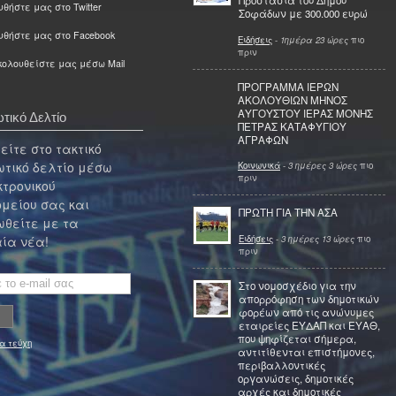
Προστασία του Δήμου
θήστε μας στο Twitter
Σοφάδων με 300.000 ευρώ
υθήστε μας στο Facebook
Ειδήσεις
-
1ημέρα 23 ώρες
πιο
πριν
ολουθείστε μας μέσω Mail
ΠΡΟΓΡΑΜΜΑ ΙΕΡΩΝ
ΑΚΟΛΟΥΘΙΩΝ ΜΗΝΟΣ
ΑΥΓΟΥΣΤΟΥ ΙΕΡΑΣ ΜΟΝΗΣ
τικό Δελτίο
ΠΕΤΡΑΣ ΚΑΤΑΦΥΓΙΟΥ
ΑΓΡΑΦΩΝ
ίτε στο τακτικό
τικό δελτίο μέσω
Κοινωνικά
-
3 ημέρες 3 ώρες
πιο
πριν
κτρονικού
μείου σας και
ΠΡΩΤΗ ΓΙΑ ΤΗΝ ΑΣΑ
θείτε με τα
Ειδήσεις
-
3 ημέρες 13 ώρες
πιο
ία νέα!
πριν
Στο νομοσχέδιο για την
απορρόφηση των δημοτικών
φορέων από τις ανώνυμες
εταιρείες ΕΥΔΑΠ και ΕΥΑΘ,
που ψηφίζεται σήμερα,
α τεύχη
αντιτίθενται επιστήμονες,
περιβαλλοντικές
οργανώσεις, δημοτικές
αρχές και δημοτικές