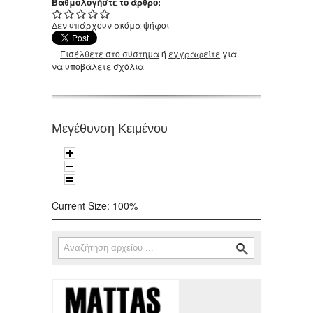
Βαθμολογήστε το άρθρο:
Δεν υπάρχουν ακόμα ψήφοι
Εισέλθετε στο σύστημα
ή
εγγραφείτε
για
να υποβάλετε σχόλια
Μεγέθυνση Κειμένου
Current Size:
100%
Αναζήτηση
Φόρμα αναζήτησης