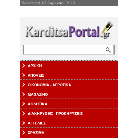
Παρασκευή, 07 Αυγούστου 2026
Επιστροφή στην Πλοήγηση
Αναζήτηση
Φόρμα αναζήτησης
ΑΡΧΙΚΗ
ΑΠΟΨΕΙΣ
ΟΙΚΟΝΟΜΙΑ - ΑΓΡΟΤΙΚΑ
MAGAZINO
ΑΘΛΗΤΙΚΑ
ΔΙΑΚΗΡΥΞΕΙΣ - ΠΡΟΚΗΡΥΞΕΙΣ
ΑΓΓΕΛΙΕΣ
ΧΡΗΣΙΜΑ