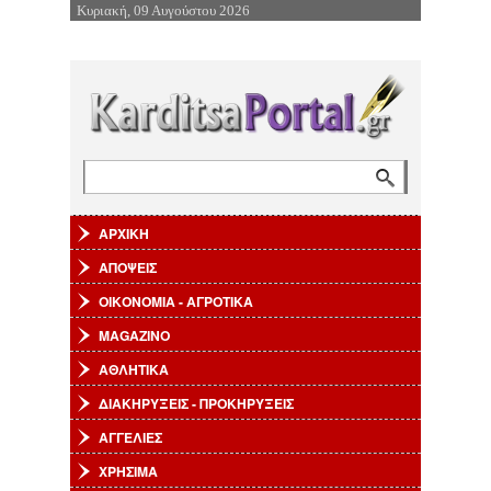
Κυριακή, 09 Αυγούστου 2026
Επιστροφή στην Πλοήγηση
Αναζήτηση
Φόρμα αναζήτησης
ΑΡΧΙΚΗ
ΑΠΟΨΕΙΣ
ΟΙΚΟΝΟΜΙΑ - ΑΓΡΟΤΙΚΑ
MAGAZINO
ΑΘΛΗΤΙΚΑ
ΔΙΑΚΗΡΥΞΕΙΣ - ΠΡΟΚΗΡΥΞΕΙΣ
ΑΓΓΕΛΙΕΣ
ΧΡΗΣΙΜΑ