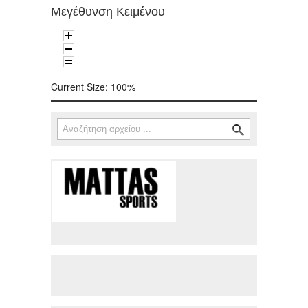
Μεγέθυνση Κειμένου
Current Size:
100%
Αναζήτηση
Φόρμα αναζήτησης