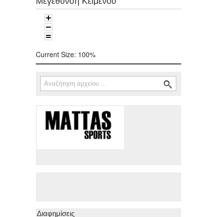
Μεγέθυνση Κειμένου
Current Size:
100%
Αναζήτηση
Φόρμα αναζήτησης
Διαφημίσεις