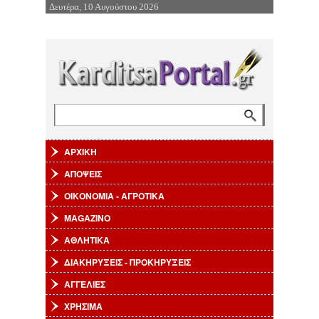
Δευτέρα, 10 Αυγούστου 2026
Επιστροφή στην Πλοήγηση
Αναζήτηση
Φόρμα αναζήτησης
ΑΡΧΙΚΗ
ΑΠΟΨΕΙΣ
ΟΙΚΟΝΟΜΙΑ - ΑΓΡΟΤΙΚΑ
MAGAZINO
ΑΘΛΗΤΙΚΑ
ΔΙΑΚΗΡΥΞΕΙΣ - ΠΡΟΚΗΡΥΞΕΙΣ
ΑΓΓΕΛΙΕΣ
ΧΡΗΣΙΜΑ