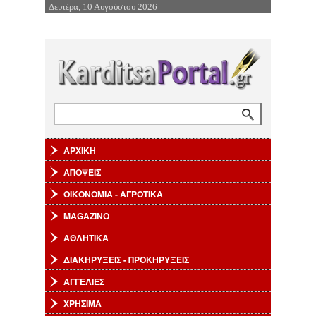
Δευτέρα, 10 Αυγούστου 2026
Επιστροφή στην Πλοήγηση
Αναζήτηση
Φόρμα αναζήτησης
ΑΡΧΙΚΗ
ΑΠΟΨΕΙΣ
ΟΙΚΟΝΟΜΙΑ - ΑΓΡΟΤΙΚΑ
MAGAZINO
ΑΘΛΗΤΙΚΑ
ΔΙΑΚΗΡΥΞΕΙΣ - ΠΡΟΚΗΡΥΞΕΙΣ
ΑΓΓΕΛΙΕΣ
ΧΡΗΣΙΜΑ