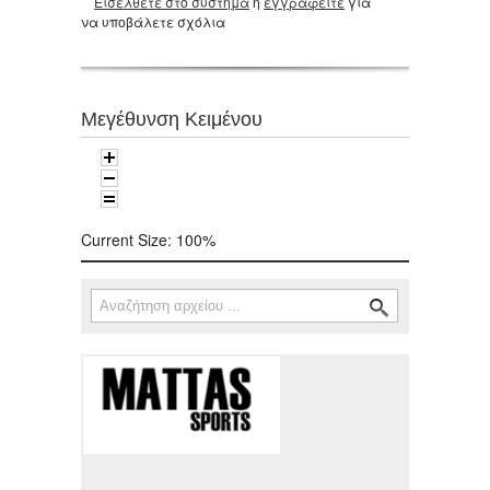
Εισέλθετε στο σύστημα
ή
εγγραφείτε
για
να υποβάλετε σχόλια
Μεγέθυνση Κειμένου
Current Size:
100%
Αναζήτηση
Φόρμα αναζήτησης