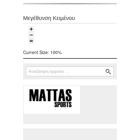
Μεγέθυνση Κειμένου
Current Size:
100%
Αναζήτηση
Φόρμα αναζήτησης