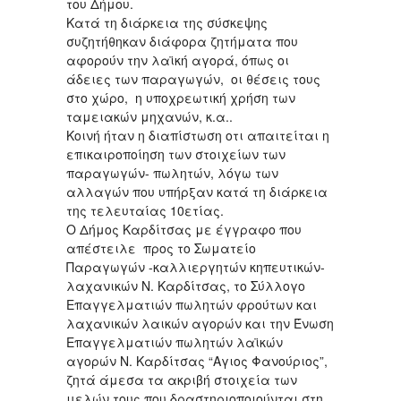
του Δήμου.
Κατά τη διάρκεια της σύσκεψης
συζητήθηκαν διάφορα ζητήματα που
αφορούν την λαϊκή αγορά, όπως οι
άδειες των παραγωγών, οι θέσεις τους
στο χώρο, η υποχρεωτική χρήση των
ταμειακών μηχανών, κ.α..
Κοινή ήταν η διαπίστωση οτι απαιτείται η
επικαιροποίηση των στοιχείων των
παραγωγών- πωλητών, λόγω των
αλλαγών που υπήρξαν κατά τη διάρκεια
της τελευταίας 10ετίας.
Ο Δήμος Καρδίτσας με έγγραφο που
απέστειλε προς το Σωματείο
Παραγωγών -καλλιεργητών κηπευτικών-
λαχανικών Ν. Καρδίτσας, το Σύλλογο
Επαγγελματιών πωλητών φρούτων και
λαχανικών λαικών αγορών και την Ένωση
Επαγγελματιών πωλητών λαϊκών
αγορών Ν. Καρδίτσας “Αγιος Φανούριος”,
ζητά άμεσα τα ακριβή στοιχεία των
μελών τους που δραστηριοποιούνται στη