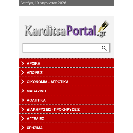
Δευτέρα, 10 Αυγούστου 2026
Επιστροφή στην Πλοήγηση
Αναζήτηση
Φόρμα αναζήτησης
ΑΡΧΙΚΗ
ΑΠΟΨΕΙΣ
ΟΙΚΟΝΟΜΙΑ - ΑΓΡΟΤΙΚΑ
MAGAZINO
ΑΘΛΗΤΙΚΑ
ΔΙΑΚΗΡΥΞΕΙΣ - ΠΡΟΚΗΡΥΞΕΙΣ
ΑΓΓΕΛΙΕΣ
ΧΡΗΣΙΜΑ