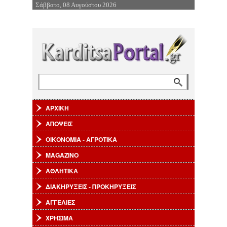
Σάββατο, 08 Αυγούστου 2026
Επιστροφή στην Πλοήγηση
Αναζήτηση
Φόρμα αναζήτησης
ΑΡΧΙΚΗ
ΑΠΟΨΕΙΣ
ΟΙΚΟΝΟΜΙΑ - ΑΓΡΟΤΙΚΑ
MAGAZINO
ΑΘΛΗΤΙΚΑ
ΔΙΑΚΗΡΥΞΕΙΣ - ΠΡΟΚΗΡΥΞΕΙΣ
ΑΓΓΕΛΙΕΣ
ΧΡΗΣΙΜΑ