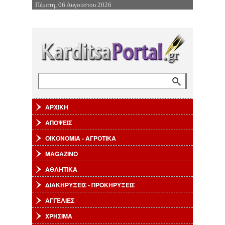
Πέμπτη, 06 Αυγούστου 2026
Επιστροφή στην Πλοήγηση
Αναζήτηση
Φόρμα αναζήτησης
ΑΡΧΙΚΗ
ΑΠΟΨΕΙΣ
ΟΙΚΟΝΟΜΙΑ - ΑΓΡΟΤΙΚΑ
MAGAZINO
ΑΘΛΗΤΙΚΑ
ΔΙΑΚΗΡΥΞΕΙΣ - ΠΡΟΚΗΡΥΞΕΙΣ
ΑΓΓΕΛΙΕΣ
ΧΡΗΣΙΜΑ