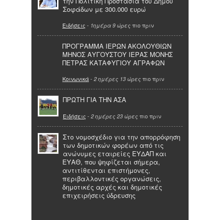
την Πολιτική Προστασία του Δήμου
Σοφάδων με 300.000 ευρώ
Ειδήσεις
-
πιο πριν
1ημέρα 9 ώρες
ΠΡΟΓΡΑΜΜΑ ΙΕΡΩΝ ΑΚΟΛΟΥΘΙΩΝ
ΜΗΝΟΣ ΑΥΓΟΥΣΤΟΥ ΙΕΡΑΣ ΜΟΝΗΣ
ΠΕΤΡΑΣ ΚΑΤΑΦΥΓΙΟΥ ΑΓΡΑΦΩΝ
Κοινωνικά
-
πιο πριν
2 ημέρες 13 ώρες
ΠΡΩΤΗ ΓΙΑ ΤΗΝ ΑΣΑ
Ειδήσεις
-
πιο πριν
2 ημέρες 23 ώρες
Στο νομοσχέδιο για την απορρόφηση
των δημοτικών φορέων από τις
ανώνυμες εταιρείες ΕΥΔΑΠ και
ΕΥΑΘ, που ψηφίζεται σήμερα,
αντιτίθενται επιστήμονες,
περιβαλλοντικές οργανώσεις,
δημοτικές αρχές και δημοτικές
επιχειρήσεις ύδρευσης