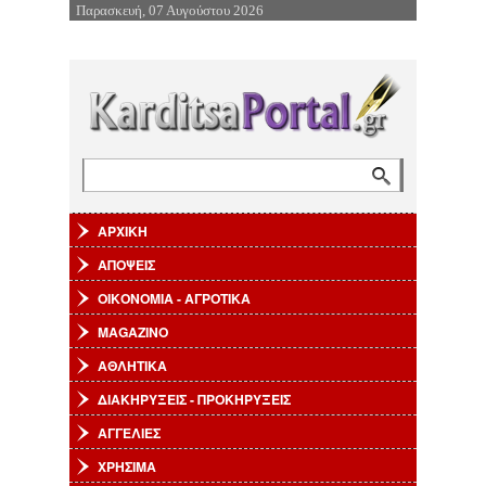
Παρασκευή, 07 Αυγούστου 2026
Επιστροφή στην Πλοήγηση
Αναζήτηση
Φόρμα αναζήτησης
ΑΡΧΙΚΗ
ΑΠΟΨΕΙΣ
ΟΙΚΟΝΟΜΙΑ - ΑΓΡΟΤΙΚΑ
MAGAZINO
ΑΘΛΗΤΙΚΑ
ΔΙΑΚΗΡΥΞΕΙΣ - ΠΡΟΚΗΡΥΞΕΙΣ
ΑΓΓΕΛΙΕΣ
ΧΡΗΣΙΜΑ