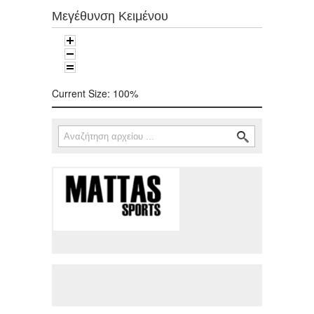
Μεγέθυνση Κειμένου
Current Size:
100%
Αναζήτηση
Φόρμα αναζήτησης