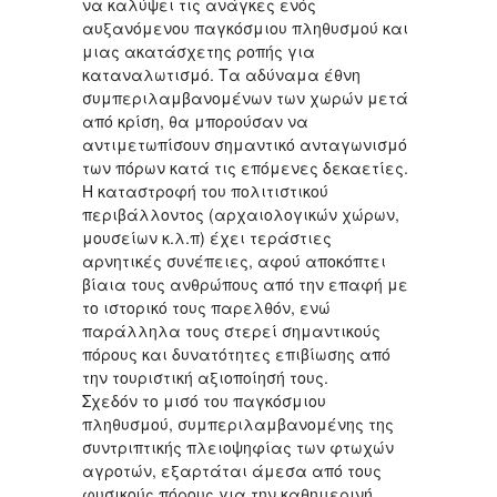
να καλύψει τις ανάγκες ενός
αυξανόμενου παγκόσμιου πληθυσμού και
μιας ακατάσχετης ροπής για
καταναλωτισμό. Τα αδύναμα έθνη
συμπεριλαμβανομένων των χωρών μετά
από κρίση, θα μπορούσαν να
αντιμετωπίσουν σημαντικό ανταγωνισμό
των πόρων κατά τις επόμενες δεκαετίες.
Η καταστροφή του πολιτιστικού
περιβάλλοντος (αρχαιολογικών χώρων,
μουσείων κ.λ.π) έχει τεράστιες
αρνητικές συνέπειες, αφού αποκόπτει
βίαια τους ανθρώπους από την επαφή με
το ιστορικό τους παρελθόν, ενώ
παράλληλα τους στερεί σημαντικούς
πόρους και δυνατότητες επιβίωσης από
την τουριστική αξιοποίησή τους.
Σχεδόν το μισό του παγκόσμιου
πληθυσμού, συμπεριλαμβανομένης της
συντριπτικής πλειοψηφίας των φτωχών
αγροτών, εξαρτάται άμεσα από τους
φυσικούς πόρους για την καθημερινή