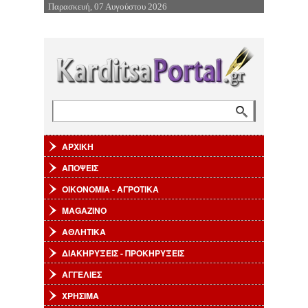
Παρασκευή, 07 Αυγούστου 2026
Επιστροφή στην Πλοήγηση
Αναζήτηση
Φόρμα αναζήτησης
ΑΡΧΙΚΗ
ΑΠΟΨΕΙΣ
ΟΙΚΟΝΟΜΙΑ - ΑΓΡΟΤΙΚΑ
MAGAZINO
ΑΘΛΗΤΙΚΑ
ΔΙΑΚΗΡΥΞΕΙΣ - ΠΡΟΚΗΡΥΞΕΙΣ
ΑΓΓΕΛΙΕΣ
ΧΡΗΣΙΜΑ