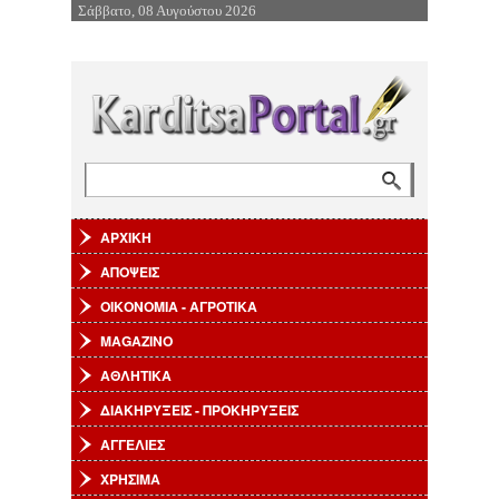
Σάββατο, 08 Αυγούστου 2026
Επιστροφή στην Πλοήγηση
Αναζήτηση
Φόρμα αναζήτησης
ΑΡΧΙΚΗ
ΑΠΟΨΕΙΣ
ΟΙΚΟΝΟΜΙΑ - ΑΓΡΟΤΙΚΑ
MAGAZINO
ΑΘΛΗΤΙΚΑ
ΔΙΑΚΗΡΥΞΕΙΣ - ΠΡΟΚΗΡΥΞΕΙΣ
ΑΓΓΕΛΙΕΣ
ΧΡΗΣΙΜΑ