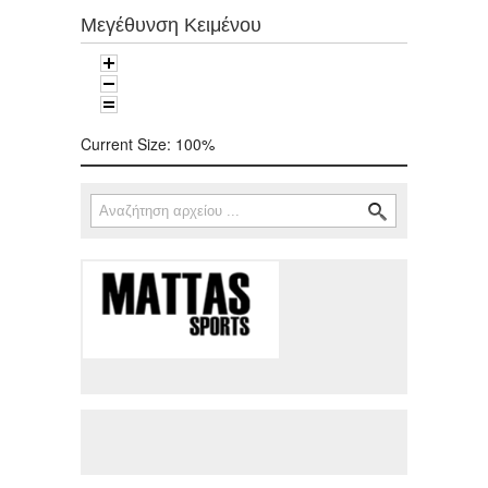
Μεγέθυνση Κειμένου
Current Size:
100%
Αναζήτηση
Φόρμα αναζήτησης