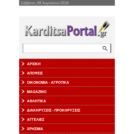
Σάββατο, 08 Αυγούστου 2026
Επιστροφή στην Πλοήγηση
Αναζήτηση
Φόρμα αναζήτησης
ΑΡΧΙΚΗ
ΑΠΟΨΕΙΣ
ΟΙΚΟΝΟΜΙΑ - ΑΓΡΟΤΙΚΑ
MAGAZINO
ΑΘΛΗΤΙΚΑ
ΔΙΑΚΗΡΥΞΕΙΣ - ΠΡΟΚΗΡΥΞΕΙΣ
ΑΓΓΕΛΙΕΣ
ΧΡΗΣΙΜΑ