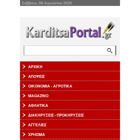
Σάββατο, 08 Αυγούστου 2026
Επιστροφή στην Πλοήγηση
Αναζήτηση
Φόρμα αναζήτησης
ΑΡΧΙΚΗ
ΑΠΟΨΕΙΣ
ΟΙΚΟΝΟΜΙΑ - ΑΓΡΟΤΙΚΑ
MAGAZINO
ΑΘΛΗΤΙΚΑ
ΔΙΑΚΗΡΥΞΕΙΣ - ΠΡΟΚΗΡΥΞΕΙΣ
ΑΓΓΕΛΙΕΣ
ΧΡΗΣΙΜΑ