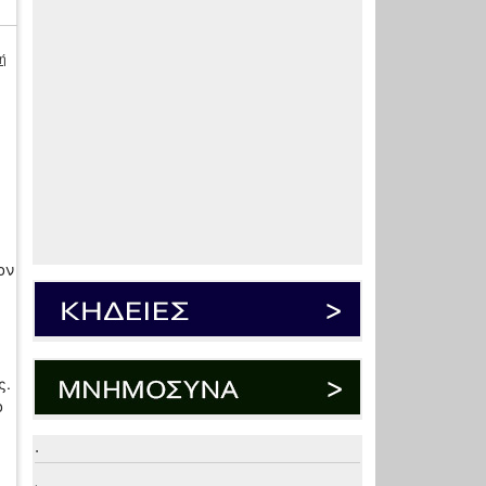
ή
ον
ς.
ο
.
.