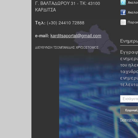
Γ. ΒΑΛΤΑΔΩΡΟΥ 31 - ΤΚ: 43100
Ακολου
ΚΑΡΔΙΤΣΑ
Ακολο
Τηλ:
(+30) 24410 72888
Παρακ
e-mail:
karditsaportal@gmail.com
Ενημερω
ΔΙΕΥΘΥΝΣΗ ΤΣΟΜΠΑΝΙΔΗΣ ΧΡΥΣΟΣΤΟΜΟΣ
Εγγραφε
ενημερω
του ηλε
ταχυδρο
ενημερω
τελευτα
Προηγούμεν