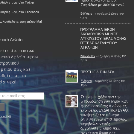
Προστασία του Δήμου
θήστε μας στο Twitter
Σοφάδων με 300.000 ευρώ
υθήστε μας στο Facebook
Ειδήσεις
-
4 ημέρες 2 ώρες
πιο
πριν
ολουθείστε μας μέσω Mail
ΠΡΟΓΡΑΜΜΑ ΙΕΡΩΝ
ΑΚΟΛΟΥΘΙΩΝ ΜΗΝΟΣ
ΑΥΓΟΥΣΤΟΥ ΙΕΡΑΣ ΜΟΝΗΣ
τικό Δελτίο
ΠΕΤΡΑΣ ΚΑΤΑΦΥΓΙΟΥ
ΑΓΡΑΦΩΝ
ίτε στο τακτικό
τικό δελτίο μέσω
Κοινωνικά
-
5 ημέρες 6 ώρες
πιο
πριν
κτρονικού
μείου σας και
ΠΡΩΤΗ ΓΙΑ ΤΗΝ ΑΣΑ
θείτε με τα
Ειδήσεις
-
5 ημέρες 16 ώρες
πιο
ία νέα!
πριν
Στο νομοσχέδιο για την
απορρόφηση των δημοτικών
φορέων από τις ανώνυμες
εταιρείες ΕΥΔΑΠ και ΕΥΑΘ,
που ψηφίζεται σήμερα,
α τεύχη
αντιτίθενται επιστήμονες,
περιβαλλοντικές
οργανώσεις, δημοτικές
αρχές και δημοτικές