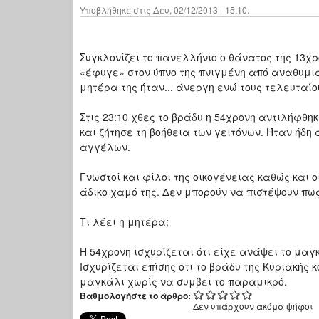
Υποβλήθηκε στις Δευ, 02/12/2013 - 15:10.
Συγκλονίζει το πανελλήνιο ο θάνατος της 13χ
«έφυγε» στον ύπνο της πνιγμένη από αναθυμι
μητέρα της ήταν... άνεργη ενώ τους τελευταίο
Στις 23:10 χθες το βράδυ η 54χρονη αντιλήφθηκ
και ζήτησε τη βοήθεια των γειτόνων. Ήταν ήδη 
αγγέλων.
Γνωστοί και φίλοι της οικογένειας καθώς και 
άδικο χαμό της. Δεν μπορούν να πιστέψουν πω
Τι λέει η μητέρα;
Η 54χρονη ισχυρίζεται ότι είχε ανάψει το μαγ
Ισχυρίζεται επίσης ότι το βράδυ της Κυριακής 
μαγκάλι χωρίς να συμβεί το παραμικρό.
Βαθμολογήστε το άρθρο:
Δεν υπάρχουν ακόμα ψήφοι