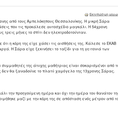
Εκτυπώσιμη μορφ
ρονης από τους Αμπελόκηπους Θεσσαλονίκης. Η μικρή Σάρα
άσεις που τις προκάλεσε αυτοσχέδιο μαγκάλι. Η 54χρονη
υς τρεις μήνες το σπίτι δεν ηλεκτροδοτούνταν.
ε ότι η κόρη της είχε χάσει τις αισθήσεις της. Κάλεσε το ΕΚΑΒ
αργά. Η Σάρα είχε ξεκινήσει το ταξίδι για τη γειτονιά των
οι συμμαθητές της άτυχης μαθήτριας είναι σοκαρισμένοι από τ
ς δεν θα ξαναδούνε το πλατύ χαμόγελο της 13χρονης Σάρας.
κάλι την προηγούμενη ημέρα και όχι την ημέρα του θανάτου τη
κοιμήθηκε μαζί με την κόρη της σε απόσταση ενός μέτρου από τ