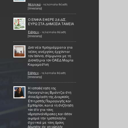
Αθλητικά
- τελευταία θέαση
[timestamp]
Ο ΕΝΦΙΑ ΕΦΕΡΕ 2,6 ΔΙΣ.
ΕΥΡΩ ΣΤΑ ΔΗΜΟΣΙΑ ΤΑΜΕΙΑ
Ειδήσεις
- τελευταία θέαση
[timestamp]
Δυο νέα προγράμματα για
νέους ανέργους έρχονται
τον Ιούνιο, σύμφωνα με τη
Διοικήτρια του ΟΑΕΔ Μαρία
Καραμεσίνη
Ειδήσεις
- τελευταία θέαση
[timestamp]
Η τοποθέτηση της
Παναγιώτας Βράντζα στη
συνεδρίαση της Διαρκούς
Επιτροπής Παραγωγής και
Εμπορίου, κατά τη συζήτηση
του σ/ν για τους
υδρογονάνθρακες και όσον
αφορά την τροπολογία
σχετικά με τους όρους
δόμησης σε γη υψηλής