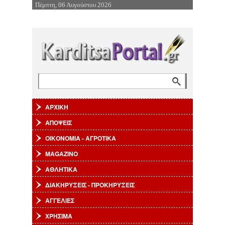
Πέμπτη, 06 Αυγούστου 2026
Επιστροφή στην Πλοήγηση
Αναζήτηση
Φόρμα αναζήτησης
ΑΡΧΙΚΗ
ΑΠΟΨΕΙΣ
ΟΙΚΟΝΟΜΙΑ - ΑΓΡΟΤΙΚΑ
MAGAZINO
ΑΘΛΗΤΙΚΑ
ΔΙΑΚΗΡΥΞΕΙΣ - ΠΡΟΚΗΡΥΞΕΙΣ
ΑΓΓΕΛΙΕΣ
ΧΡΗΣΙΜΑ