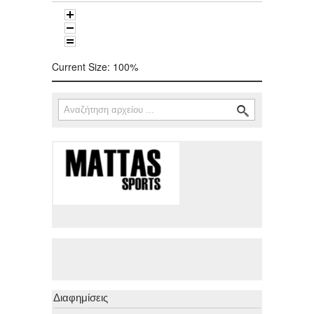
Current Size:
100%
Αναζήτηση
Φόρμα αναζήτησης
Διαφημίσεις