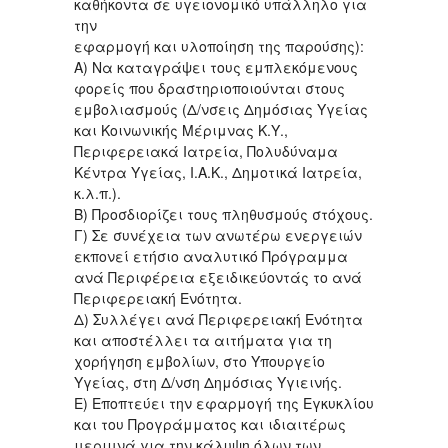
καθήκοντα σε υγειονομικό υπάλληλο για
την
εφαρμογή και υλοποίηση της παρούσης):
Α) Να καταγράψει τους εμπλεκόμενους
φορείς που δραστηριοποιούνται στους
εμβολιασμούς (Δ/νσεις Δημόσιας Υγείας
και Κοινωνικής Μέριμνας Κ.Υ.,
Περιφερειακά Ιατρεία, Πολυδύναμα
Κέντρα Υγείας, Ι.Α.Κ., Δημοτικά Ιατρεία,
κ.λ.π.).
Β) Προσδιορίζει τους πληθυσμούς στόχους.
Γ) Σε συνέχεια των ανωτέρω ενεργειών
εκπονεί ετήσιο αναλυτικό Πρόγραμμα
ανά Περιφέρεια εξειδικεύοντάς το ανά
Περιφερειακή Ενότητα.
Δ) Συλλέγει ανά Περιφερειακή Ενότητα
και αποστέλλει τα αιτήματα για τη
χορήγηση εμβολίων, στο Υπουργείο
Υγείας, στη Δ/νση Δημόσιας Υγιεινής.
Ε) Εποπτεύει την εφαρμογή της Εγκυκλίου
και του Προγράμματος και ιδιαιτέρως
μεριμνά για την κάλυψη όλων των