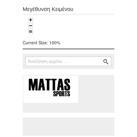
Μεγέθυνση Κειμένου
Current Size:
100%
Αναζήτηση
Φόρμα αναζήτησης