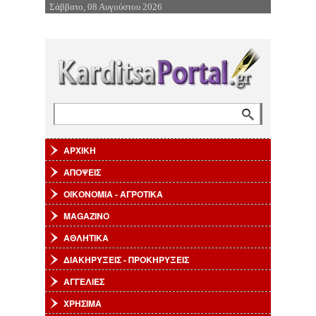
Σάββατο, 08 Αυγούστου 2026
Επιστροφή στην Πλοήγηση
Αναζήτηση
Φόρμα αναζήτησης
ΑΡΧΙΚΗ
ΑΠΟΨΕΙΣ
ΟΙΚΟΝΟΜΙΑ - ΑΓΡΟΤΙΚΑ
MAGAZINO
ΑΘΛΗΤΙΚΑ
ΔΙΑΚΗΡΥΞΕΙΣ - ΠΡΟΚΗΡΥΞΕΙΣ
ΑΓΓΕΛΙΕΣ
ΧΡΗΣΙΜΑ