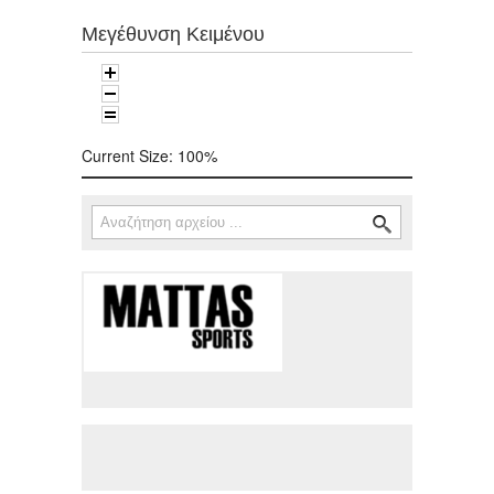
Μεγέθυνση Κειμένου
Current Size:
100%
Αναζήτηση
Φόρμα αναζήτησης