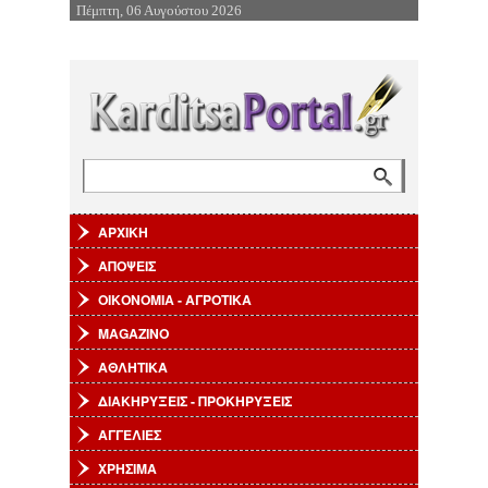
Πέμπτη, 06 Αυγούστου 2026
Επιστροφή στην Πλοήγηση
Αναζήτηση
Φόρμα αναζήτησης
ΑΡΧΙΚΗ
ΑΠΟΨΕΙΣ
ΟΙΚΟΝΟΜΙΑ - ΑΓΡΟΤΙΚΑ
MAGAZINO
ΑΘΛΗΤΙΚΑ
ΔΙΑΚΗΡΥΞΕΙΣ - ΠΡΟΚΗΡΥΞΕΙΣ
ΑΓΓΕΛΙΕΣ
ΧΡΗΣΙΜΑ