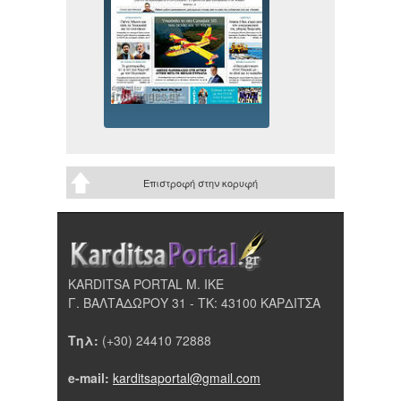
Επιστροφή στην κορυφή
KARDITSA PORTAL Μ. ΙΚΕ
Γ. ΒΑΛΤΑΔΩΡΟΥ 31 - ΤΚ: 43100 ΚΑΡΔΙΤΣΑ
Τηλ:
(+30) 24410 72888
e-mail:
karditsaportal@gmail.com