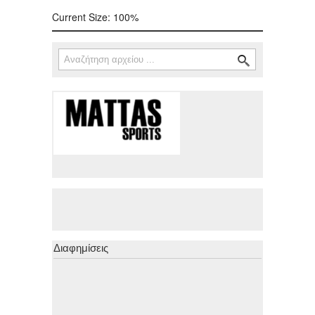
Current Size:
100%
Αναζήτηση
Φόρμα αναζήτησης
Διαφημίσεις