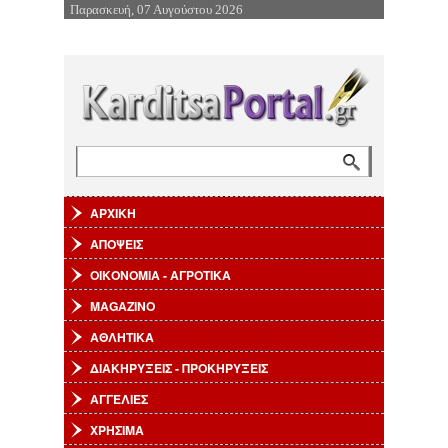
Παρασκευή, 07 Αυγούστου 2026
Επιστροφή στην Πλοήγηση
Αναζήτηση
Φόρμα αναζήτησης
ΑΡΧΙΚΗ
ΑΠΟΨΕΙΣ
ΟΙΚΟΝΟΜΙΑ - ΑΓΡΟΤΙΚΑ
MAGAZINO
ΑΘΛΗΤΙΚΑ
ΔΙΑΚΗΡΥΞΕΙΣ - ΠΡΟΚΗΡΥΞΕΙΣ
ΑΓΓΕΛΙΕΣ
ΧΡΗΣΙΜΑ